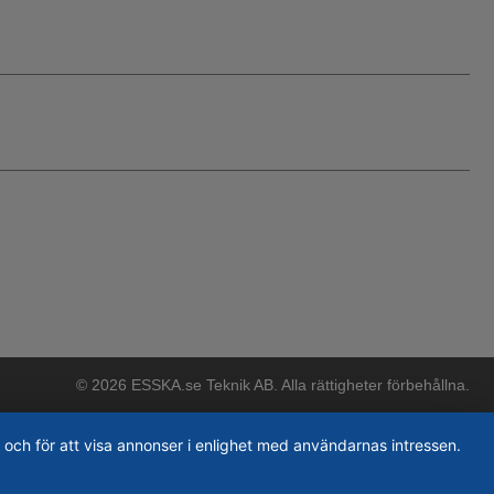
© 2026 ESSKA.se Teknik AB. Alla rättigheter förbehållna.
 och för att visa annonser i enlighet med användarnas intressen.