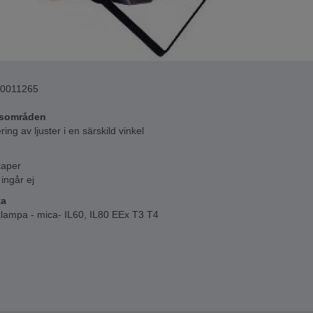
0011265
sområden
ring av ljuster i en särskild vinkel
aper
ingår ej
ta
klampa - mica- IL60, IL80 EEx T3 T4