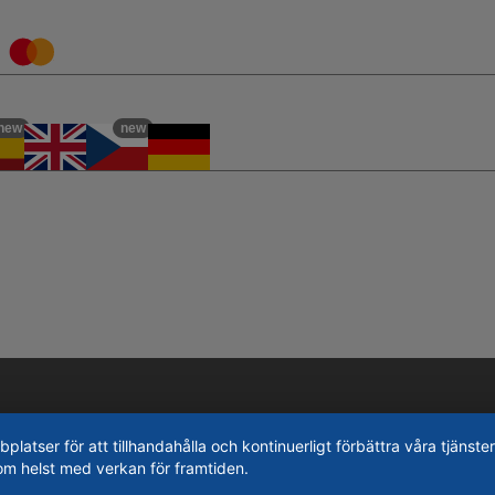
new
new
tser för att tillhandahålla och kontinuerligt förbättra våra tjänster
om helst med verkan för framtiden.