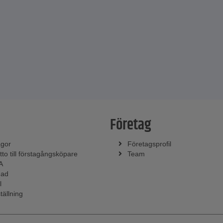
Företag
ågor
Företagsprofil
tto till förstagångsköpare
Team
A
nad
l
tällning