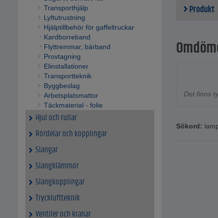
Produkt
Transporthjälp
Lyftutrustning
Hjälptillbehör för gaffeltruckar
Kardborreband
Omdöm
Flyttremmar, bärband
Provtagning
Elinstallationer
Transportteknik
Byggbeslag
Det finns 
Arbetsplatsmattor
Täckmaterial - folie
Hjul och rullar
Sökord:
lam
Rördelar och kopplingar
Slangar
Slangklämmor
Slangkopplingar
Tryckluftteknik
Ventiler och kranar