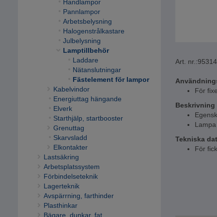
Handlampor
Pannlampor
Arbetsbelysning
Halogenstrålkastare
Julbelysning
Lamptillbehör
Laddare
Art. nr.:
95314
Nätanslutningar
Fästelement för lampor
Användning
Kabelvindor
För fixe
Energiuttag hängande
Beskrivning
Elverk
Egensk
Starthjälp, startbooster
Lampa 
Grenuttag
Skarvsladd
Tekniska da
Elkontakter
För fic
Lastsäkring
Arbetsplatssystem
Förbindelseteknik
Lagerteknik
Avspärrning, farthinder
Plasthinkar
Bägare, dunkar, fat