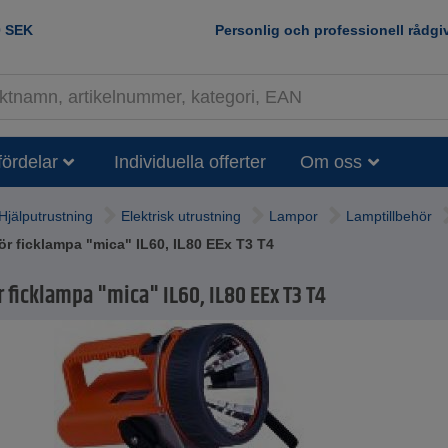
0
SEK
Personlig och professionell rådgi
fördelar
Individuella offerter
Om oss
Hjälputrustning
Elektrisk utrustning
Lampor
Lamptillbehör
 för ficklampa "mica" IL60, IL80 EEx T3 T4
ör ficklampa "mica" IL60, IL80 EEx T3 T4