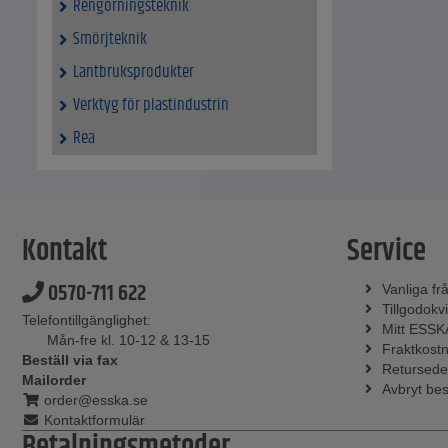
Rengörningsteknik
Smörjteknik
Lantbruksprodukter
Verktyg för plastindustrin
Rea
Kontakt
Service
0570-711 622
Vanliga fr
Tillgodokvi
Telefontillgänglighet:
Mitt ESSK
Mån-fre kl. 10-12 & 13-15
Fraktkost
Beställ via fax
Retursede
Mailorder
Avbryt bes
order@esska.se
Kontaktformulär
Betalningsmetoder