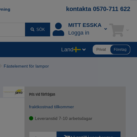
kontakta 0570-711 622
vning
MITT ESSKA
SÖK
Logga in
Land
Privat
Företag
Fästelement för lampor
Pris vid förfrågan
fraktkostnad tillkommer
Leveranstid 7-10 arbetsdagar