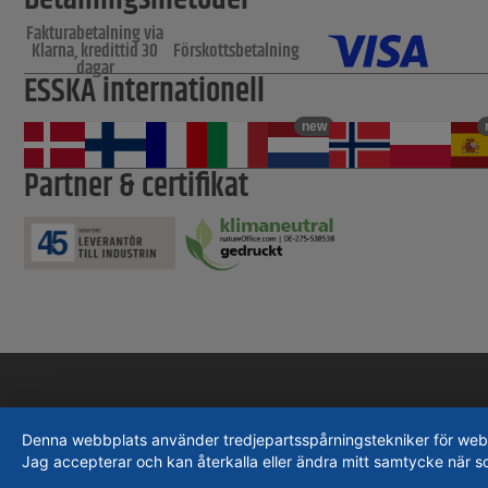
Fakturabetalning via
Klarna, kredittid 30
Förskottsbetalning
dagar
ESSKA internationell
new
Partner & certifikat
Denna webbplats använder tredjepartsspårningstekniker för webbpla
Jag accepterar och kan återkalla eller ändra mitt samtycke när s