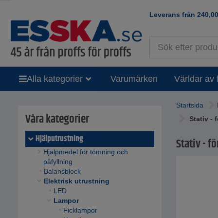
Leverans från
240,0
Alla kategorier
Varumärken
Världar av 
Startsida
Våra kategorier
Stativ -
Hjälputrustning
Stativ - f
Hjälpmedel för tömning och
påfyllning
Balansblock
Elektrisk utrustning
LED
Lampor
Ficklampor