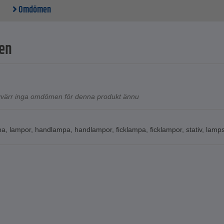
Omdömen
en
tyvärr inga omdömen för denna produkt ännu
pa
,
lampor
,
handlampa
,
handlampor
,
ficklampa
,
ficklampor
,
stativ
,
lamps