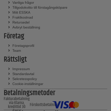
Vanliga frågor
Tillgodokvitto till förstagångsköpare
Mitt ESSKA
Fraktkostnad
Retursedel
Avbryt beställning
Företag
Företagsprofil
Team
Rättsligt
Impressum
Standardavtal
Sekretesspolicy
Cookie-inställningar
Betalningsmetoder
Fakturabetalning
via Klarna,
Förskottsbetalning
kredittid 30
dagar