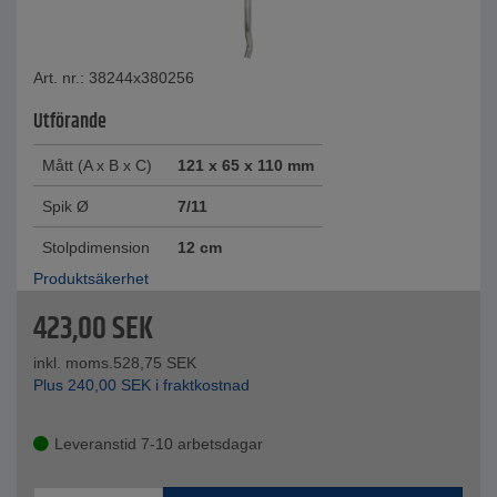
Art. nr.: 38244x380256
Utförande
Mått (A x B x C)
121 x 65 x 110 mm
Spik Ø
7/11
Stolpdimension
12 cm
Produktsäkerhet
423,00
SEK
inkl. moms.
528,75
SEK
Plus
240,00
SEK
i fraktkostnad
Leveranstid 7-10 arbetsdagar