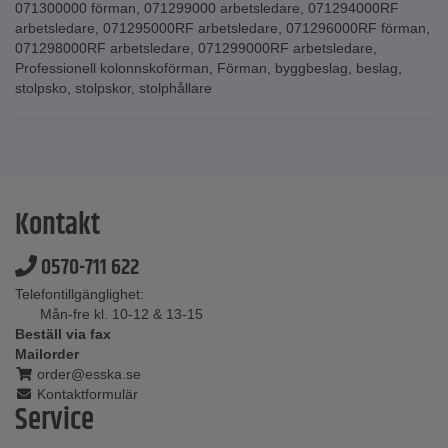
071300000 förman
,
071299000 arbetsledare
,
071294000RF
arbetsledare
,
071295000RF arbetsledare
,
071296000RF förman
,
071298000RF arbetsledare
,
071299000RF arbetsledare
,
Professionell kolonnskoförman
,
Förman
,
byggbeslag
,
beslag
,
stolpsko
,
stolpskor
,
stolphållare
Kontakt
0570-711 622
Telefontillgänglighet:
Mån-fre kl. 10-12 & 13-15
Beställ via fax
Mailorder
order@esska.se
Kontaktformulär
Service