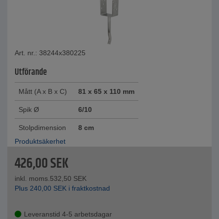
Art. nr.: 38244x380225
Utförande
Mått (A x B x C)
81 x 65 x 110 mm
Spik Ø
6/10
Stolpdimension
8 cm
Produktsäkerhet
426,00
SEK
inkl. moms.
532,50
SEK
Plus
240,00
SEK
i fraktkostnad
Leveranstid 4-5 arbetsdagar