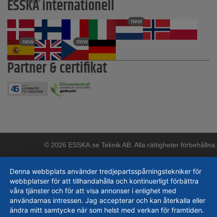
ESSKA internationell
new
new
new
Partner & certifikat
© 2026 ESSKA.se Teknik AB. Alla rättigheter förbehållna.
Denna webbplats använder tredjepartsspårningstekniker för
webbplatser för att tillhandahålla och kontinuerligt förbättra
våra tjänster och för att visa annonser i enlighet med
användarnas intressen. Jag accepterar och kan återkalla eller
ändra mitt samtycke när som helst med verkan för framtiden.