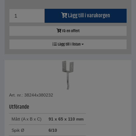
Lägg till i varukorgen
Få en offert
Lägg till i listan
Art. nr.: 38244x380232
Utförande
Mått (A x B x C)
91 x 65 x 110 mm
Spik Ø
6/10