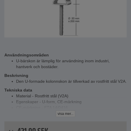
Användningsområden
U-bärskon är lämplig för användning inom industri,
hantverk och bostäder.
Beskrivning
Den U-formade kolonnskon är tillverkad av rostfritt stål V2A.
Tekniska data
Material - Rostfritt stål (V2A)
Egenskaper - U-form, CE-märkning
CE-märkning - ETA 14/0416
Utförande - med betongankare
visa mer...
Mått A - 71, 81, 91, 121 mm
Mått B - 65 mm