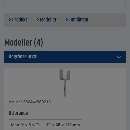
Produkt
Modeller
Omdömen
Modeller (4)
Begränsa urval
Art. nr.: 38244x380218
Utförande
Mått (A x B x C)
71 x 65 x 110 mm