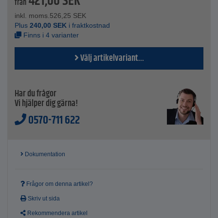
421,00
SEK
Mått C - 110 mm
från
Mått D - 310 mm
inkl. moms.
526,25
SEK
materialtjocklek - 3 mm
Plus
240,00
SEK
i fraktkostnad
Antal hål - 8/6
Finns i 4 varianter
spik Ø - 6/10 eller 7/11
Pris per styck
Välj artikelvariant...
Har du frågor
Vi hjälper dig gärna!
0570-711 622
Dokumentation
Frågor om denna artikel?
Skriv ut sida
Rekommendera artikel