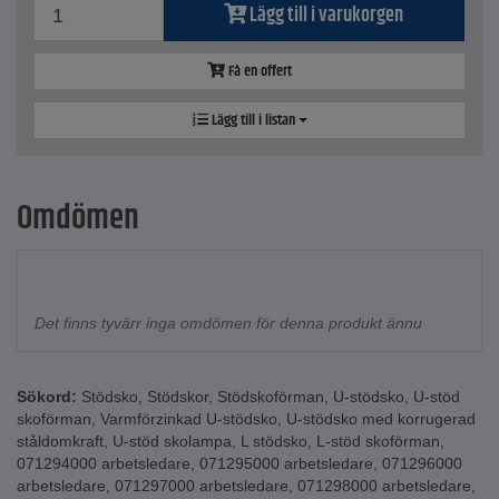
Lägg till i varukorgen
Få en offert
Lägg till i listan
Omdömen
Det finns tyvärr inga omdömen för denna produkt ännu
Sökord:
Stödsko
,
Stödskor
,
Stödskoförman
,
U-stödsko
,
U-stöd
skoförman
,
Varmförzinkad U-stödsko
,
U-stödsko med korrugerad
ståldomkraft
,
U-stöd skolampa
,
L stödsko
,
L-stöd skoförman
,
071294000 arbetsledare
,
071295000 arbetsledare
,
071296000
arbetsledare
,
071297000 arbetsledare
,
071298000 arbetsledare
,