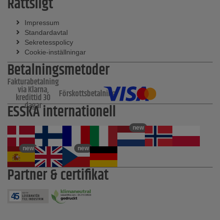
Rättsligt
Impressum
Standardavtal
Sekretesspolicy
Cookie-inställningar
Betalningsmetoder
Fakturabetalning
via Klarna,
Förskottsbetalning
kredittid 30
dagar
ESSKA internationell
new
new
new
Partner & certifikat