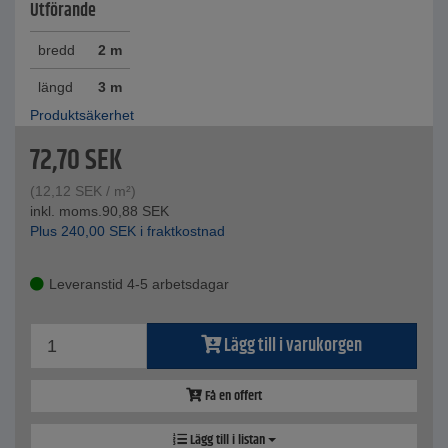
Utförande
bredd
2 m
längd
3 m
Produktsäkerhet
72,70
SEK
(
12,12
SEK
/ m²)
inkl. moms.
90,88
SEK
Plus
240,00
SEK
i fraktkostnad
Leveranstid 4-5 arbetsdagar
Lägg till i varukorgen
Få en offert
Lägg till i listan