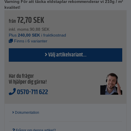
Varning För att täcka eldstaplar rekommenderar vi 210g / m²
Längd - 3 till 10 m
kvalitet!
72,70
SEK
från
inkl. moms.
90,88
SEK
Plus
240,00
SEK
i fraktkostnad
Finns i 6 varianter
Välj artikelvariant...
Har du frågor
Vi hjälper dig gärna!
0570-711 622
Dokumentation
Frågor om denna artikel?