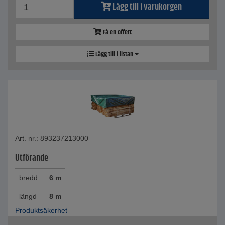
Lägg till i varukorgen
Få en offert
Lägg till i listan
Art. nr.: 893237213000
Utförande
bredd
6 m
längd
8 m
Produktsäkerhet