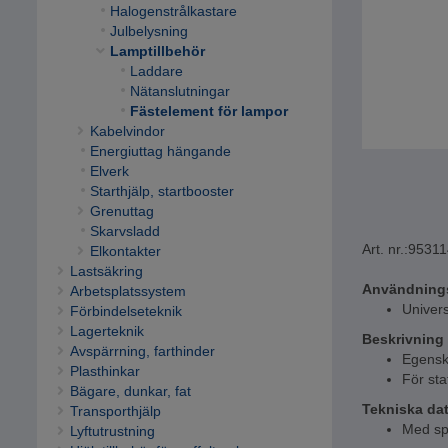
Halogenstrålkastare
Julbelysning
Lamptillbehör
Laddare
Nätanslutningar
Fästelement för lampor
Kabelvindor
Energiuttag hängande
Elverk
Starthjälp, startbooster
Grenuttag
Skarvsladd
Art. nr.:
95311
Elkontakter
Lastsäkring
Användning
Arbetsplatssystem
Univer
Förbindelseteknik
Lagerteknik
Beskrivning
Avspärrning, farthinder
Egensk
Plasthinkar
För sta
Bägare, dunkar, fat
Tekniska da
Transporthjälp
Med sp
Lyftutrustning