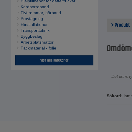
Hjälptillbehör för gaffeltruckar
Kardborreband
Flyttremmar, bärband
Provtagning
Produkt
Elinstallationer
Transportteknik
Byggbeslag
Arbetsplatsmattor
Omdöm
Täckmaterial - folie
visa alla kategorier
Det finns 
Sökord:
lam