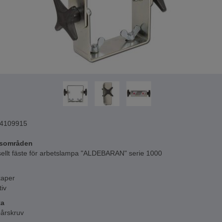
4109915
sområden
sellt fäste för arbetslampa "ALDEBARAN" serie 1000
aper
tiv
ta
årskruv