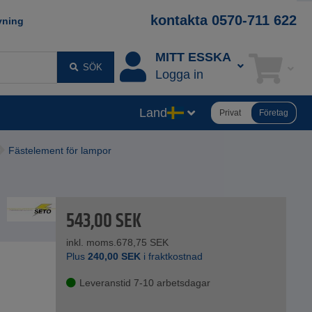
kontakta 0570-711 622
vning
MITT ESSKA
SÖK
Logga in
Land
Privat
Företag
Fästelement för lampor
543,00
SEK
inkl. moms.
678,75
SEK
Plus
240,00
SEK
i fraktkostnad
Leveranstid 7-10 arbetsdagar