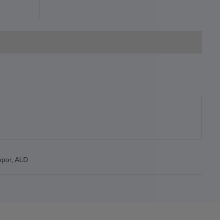
mpor
,
ALD