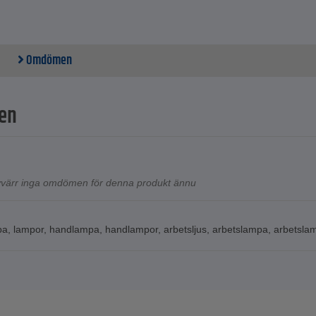
Omdömen
en
tyvärr inga omdömen för denna produkt ännu
pa
,
lampor
,
handlampa
,
handlampor
,
arbetsljus
,
arbetslampa
,
arbetsla