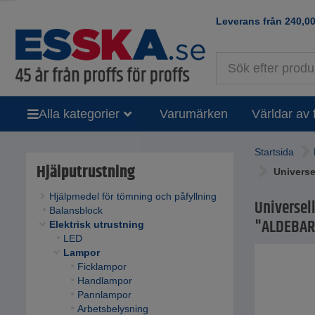
Leverans från
240,0
Alla kategorier
Varumärken
Världar av 
Startsida
Hjälputrustning
Universe
Hjälpmedel för tömning och påfyllning
Universel
Balansblock
"ALDEBA
Elektrisk utrustning
LED
Lampor
Ficklampor
Handlampor
Pannlampor
Arbetsbelysning