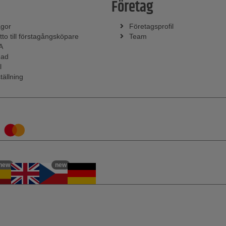
Företag
ågor
Företagsprofil
tto till förstagångsköpare
Team
A
nad
l
tällning
new
new