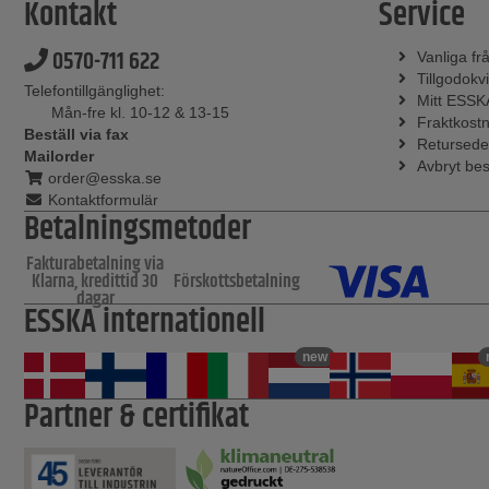
Kontakt
Service
0570-711 622
Vanliga fr
Tillgodokvi
Telefontillgänglighet:
Mitt ESSK
Mån-fre kl. 10-12 & 13-15
Fraktkost
Beställ via fax
Retursede
Mailorder
Avbryt bes
order@esska.se
Kontaktformulär
Betalningsmetoder
Fakturabetalning via
Klarna, kredittid 30
Förskottsbetalning
dagar
ESSKA internationell
new
Partner & certifikat