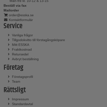
Mån-fre kl. 10-12 & 13-15
Beställ via fax
Mailorder
order@esska.se
Kontaktformulär
Service
Vanliga frågor
Tillgodokvitto till förstagångsköpare
Mitt ESSKA
Fraktkostnad
Retursedel
Avbryt beställning
Företag
Företagsprofil
Team
Rättsligt
Impressum
Standardavtal