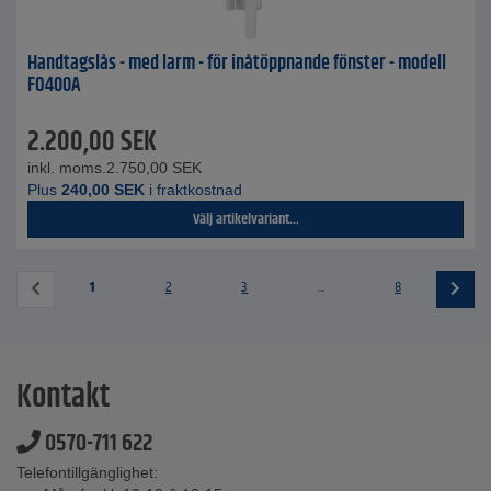
Handtagslås - med larm - för inåtöppnande fönster - modell
FO400A
2.200,00
SEK
inkl. moms.
2.750,00
SEK
Plus
240,00
SEK
i fraktkostnad
Välj artikelvariant...
1
2
3
...
8
Kontakt
0570-711 622
Telefontillgänglighet: