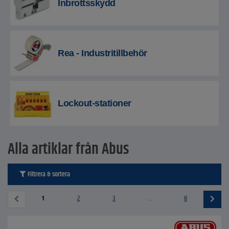
Inbrottsskydd
Rea - Industritillbehör
Lockout-stationer
Alla artiklar från Abus
Filtrera & sortera
1
2
3
...
8