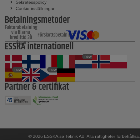
Sekretesspolicy
Cookie-inställningar
Betalningsmetoder
Fakturabetalning
via Klarna,
Förskottsbetalning
kredittid 30
dagar
ESSKA internationell
new
new
new
Partner & certifikat
© 2026 ESSKA.se Teknik AB. Alla rättigheter förbehållna.