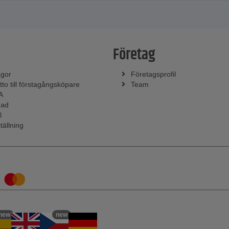
Företag
ågor
Företagsprofil
tto till förstagångsköpare
Team
A
nad
l
tällning
new
new