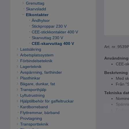
Grenuttag
Skarvsladd
Elkontakter
Ändhylsor
Stickproppar 230 V
CEE-stickkontakter 400 V
Skarvuttag 230 V
CEE-skarvuttag 400 V
Art. nr.:
9539
Lastsäkring
Arbetsplatssystem
Användning
Förbindelseteknik
CEE-ska
Lagerteknik
Avspärrning, farthinder
Beskrivning
Plasthinkar
Med skr
Bägare, dunkar, fat
Från "
Transporthjälp
Tekniska da
Lyftutrustning
Nominel
Hjälptillbehör för gaffeltruckar
Spänni
Kardborreband
Frekve
Flyttremmar, bärband
Husmate
Provtagning
Skydds
Transportteknik
Materia