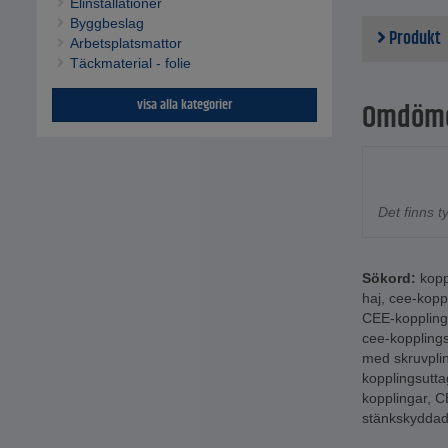
Elinstallationer
Byggbeslag
Produkt
Arbetsplatsmattor
Täckmaterial - folie
visa alla kategorier
Omdöm
Det finns 
Sökord:
kopp
haj
,
cee-koppl
CEE-koppling
cee-kopplings
med skruvplin
kopplingsutta
kopplingar
,
C
stänkskyddad