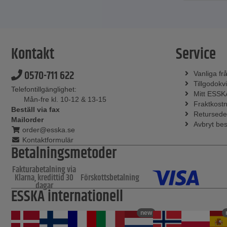
Kontakt
Service
0570-711 622
Vanliga fr
Tillgodokvi
Telefontillgänglighet:
Mitt ESSK
Mån-fre kl. 10-12 & 13-15
Fraktkost
Beställ via fax
Retursede
Mailorder
Avbryt bes
order@esska.se
Kontaktformulär
Betalningsmetoder
Fakturabetalning via
Klarna, kredittid 30
Förskottsbetalning
dagar
ESSKA internationell
new