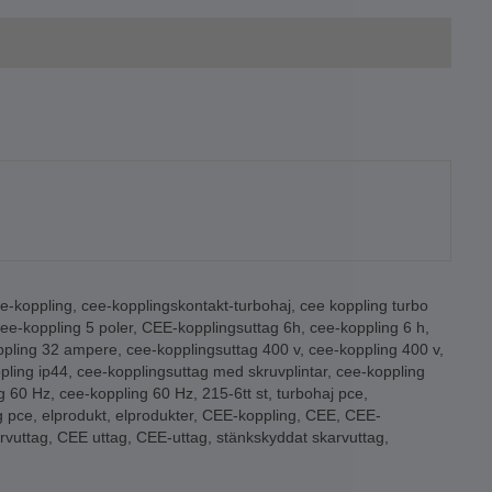
e-koppling
,
cee-kopplingskontakt-turbohaj
,
cee koppling turbo
ee-koppling 5 poler
,
CEE-kopplingsuttag 6h
,
cee-koppling 6 h
,
ppling 32 ampere
,
cee-kopplingsuttag 400 v
,
cee-koppling 400 v
,
pling ip44
,
cee-kopplingsuttag med skruvplintar
,
cee-koppling
g 60 Hz
,
cee-koppling 60 Hz
,
215-6tt st
,
turbohaj pce
,
g pce
,
elprodukt
,
elprodukter
,
CEE-koppling
,
CEE
,
CEE-
rvuttag
,
CEE uttag
,
CEE-uttag
,
stänkskyddat skarvuttag
,