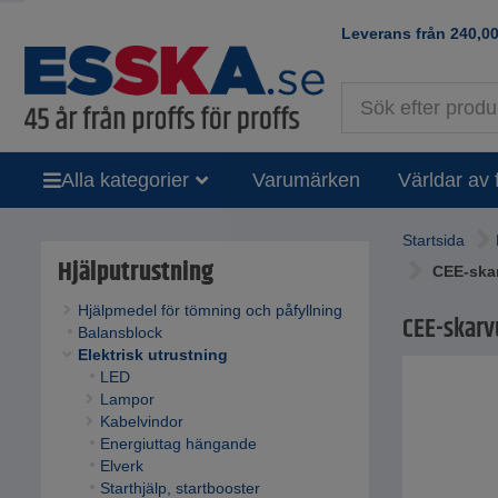
Leverans från
240,0
Alla kategorier
Varumärken
Världar av 
Startsida
Hjälputrustning
CEE-skar
Hjälpmedel för tömning och påfyllning
CEE-skarvu
Balansblock
Elektrisk utrustning
LED
Lampor
Kabelvindor
Energiuttag hängande
Elverk
Starthjälp, startbooster