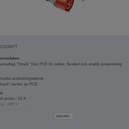
PC2256TT
sområden
rvuttag "Shark" från PCE för säker, flexibel och snabb användning
uvlös anslutningsteknik
Shark"-serien av PCE
ta
l ström - 32 A
ng - 400 V
ns - 50 & 60 Hz
rial - PA6 (polyamid 6)
visa mer...
klass - IP44 (stänkskydd)
l kontakter - mässing