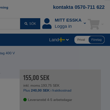
kontakta 0570-711 622
vning
MITT ESSKA
SÖK
Logga in
Land
Privat
Företag
tag 400 V
4
155,00
SEK
inkl. moms.
193,75
SEK
Plus
240,00
SEK
i fraktkostnad
Leveranstid 4-5 arbetsdagar