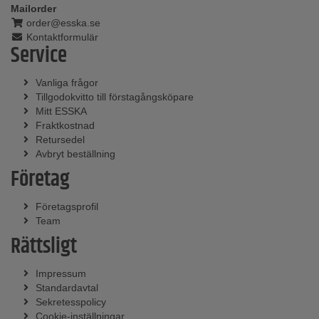
Mailorder
order@esska.se
Kontaktformulär
Service
Vanliga frågor
Tillgodokvitto till förstagångsköpare
Mitt ESSKA
Fraktkostnad
Retursedel
Avbryt beställning
Företag
Företagsprofil
Team
Rättsligt
Impressum
Standardavtal
Sekretesspolicy
Cookie-inställningar