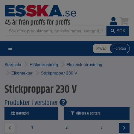
SÖK
Privat
Företag
Startsida
Hjälputrustning
Elektrisk utrustning
Elkontakter
Stickproppar 230 V
Stickproppar 230 V
Produkter i versioner
Kategori
Filtrera & sortera
1
2
3