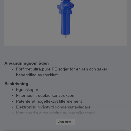
Användningsområden
Förfiltret ultra.pure PE sörjer för en ren och säker
behandling av tryckluft
Beskrivning
Egenskaper
Filterhus i tredelad konstruktion
Patenterat högeffektivt filterelement
Elektronisk nivåstyrd kondensatavledare
Kontinuerlig övervakning av energikostnad
Tack vare kombinationen av bindemedelsfri nanofiberduk
visa mer...
och plisserteknik når det högeffektiva filterelementet en
verkningsgrad på 99,99998%