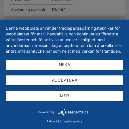
Anslutning tryckluft
DN 100
88.800,00
SEK
Denna webbplats använder tredjepartsspårningstekniker för
webbplatser för att tillhandahålla och kontinuerligt förbättra
inkl. moms.
111.000,00
SEK
våra tjänster och för att visa annonser i enlighet med
Plus
240,00
SEK
i fraktkostnad
användarnas intressen. Jag accepterar och kan återkalla eller
ändra mitt samtycke när som helst med verkan för framtiden.
Leveranstid 7-10 arbetsdagar
NEKA
Lägg till i varukorgen
ACCEPTERA
Få en offert
MER
Lägg till i listan
Powered by
Avtryck
|
Integritetspolicy