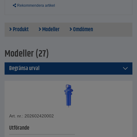
Riktlinje för tryckinstrument - 97/23/EG för vätskor av grupp
Rekommendera artikel
2
Produkt
Modeller
Omdömen
Modeller (27)
Begränsa urval
Art. nr.: 202602420002
Utförande