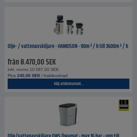
Olje- / vattenavskiljare - HANKISON - 90m ³ / h till 3600m ³ / h
från
8.470,00
SEK
inkl. moms.
10.587,50
SEK
Plus
240,00
SEK
i fraktkostnad
Välj artikelvariant...
Olje/vattenavskiljare OWS Öwamat - max 16 bar - upp till