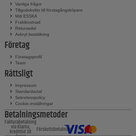
Vanliga frågor
Tillgodokvitto till förstagångsköpare
Mitt ESSKA
Fraktkostnad
Retursedel
Avbryt beställning
Företag
Företagsprofil
Team
Rättsligt
Impressum
Standardavtal
Sekretesspolicy
Cookie-inställningar
Betalningsmetoder
Fakturabetalning
via Klarna,
Förskottsbetalning
kredittid 30