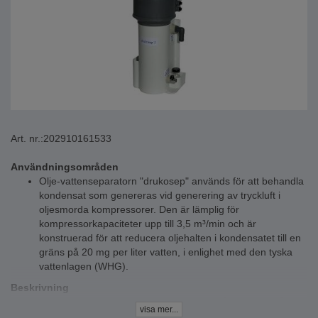
Art. nr.:
202910161533
Användningsområden
Olje-vattenseparatorn "drukosep" används för att behandla
kondensat som genereras vid generering av tryckluft i
oljesmorda kompressorer. Den är lämplig för
kompressorkapaciteter upp till 3,5 m³/min och är
konstruerad för att reducera oljehalten i kondensatet till en
gräns på 20 mg per liter vatten, i enlighet med den tyska
vattenlagen (WHG).
Beskrivning
Olje-vattenseparatorn "drukosepen" består av en behållare
visa mer...
av polyeten och polypropen samt ett filterelement av