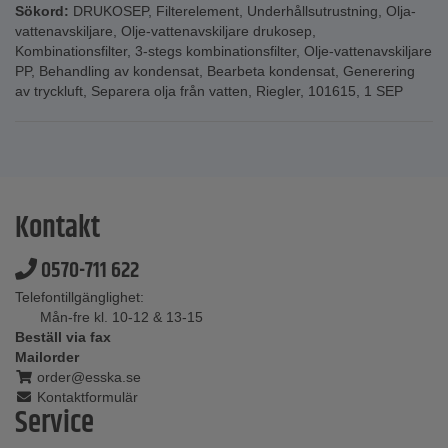
Sökord:
DRUKOSEP
,
Filterelement
,
Underhållsutrustning
,
Olja-
vattenavskiljare
,
Olje-vattenavskiljare drukosep
,
Kombinationsfilter
,
3-stegs kombinationsfilter
,
Olje-vattenavskiljare
PP
,
Behandling av kondensat
,
Bearbeta kondensat
,
Generering
av tryckluft
,
Separera olja från vatten
,
Riegler
,
101615
,
1 SEP
Kontakt
0570-711 622
Telefontillgänglighet:
Mån-fre kl. 10-12 & 13-15
Beställ via fax
Mailorder
order@esska.se
Kontaktformulär
Service