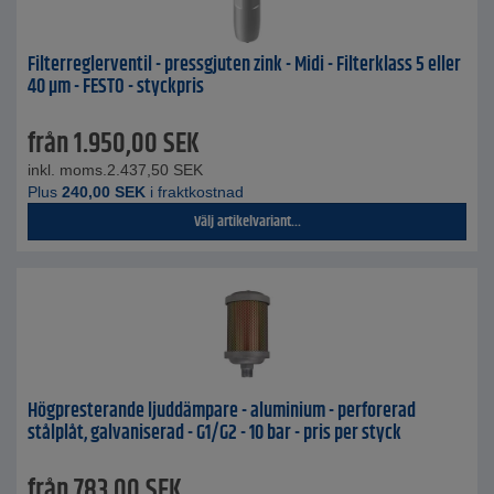
Filterreglerventil - pressgjuten zink - Midi - Filterklass 5 eller
40 µm - FESTO - styckpris
från
1.950,00
SEK
inkl. moms.
2.437,50
SEK
Plus
240,00
SEK
i fraktkostnad
Välj artikelvariant...
Högpresterande ljuddämpare - aluminium - perforerad
stålplåt, galvaniserad - G1/G2 - 10 bar - pris per styck
från
783,00
SEK