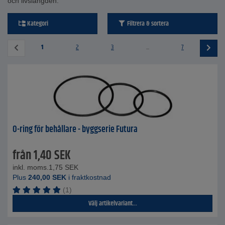
och livslängden.
Kategori
Filtrera & sortera
1
2
3
...
7
O-ring för behållare - byggserie Futura
från
1,40
SEK
inkl. moms.
1,75
SEK
Plus
240,00
SEK
i fraktkostnad
(1)
Välj artikelvariant...