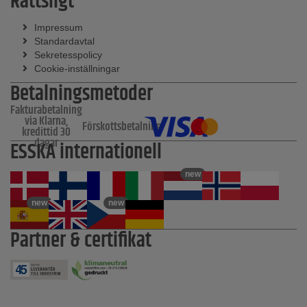
Rättsligt
Impressum
Standardavtal
Sekretesspolicy
Cookie-inställningar
Betalningsmetoder
Fakturabetalning
via Klarna,
Förskottsbetalning
kredittid 30
dagar
ESSKA internationell
new
new
new
Partner & certifikat