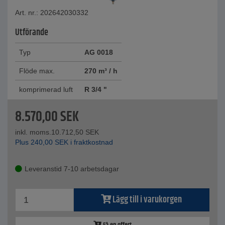
Art. nr.: 202642030332
Utförande
Typ
AG 0018
Flöde max.
270 m³ / h
komprimerad luft
R 3/4 "
8.570,00
SEK
inkl. moms.
10.712,50
SEK
Plus
240,00
SEK
i fraktkostnad
Leveranstid 7-10 arbetsdagar
Lägg till i varukorgen