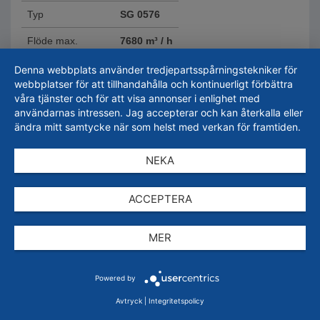
Typ
SG 0576
Flöde max.
7680 m³ / h
komprimerad luft
DN 100
Denna webbplats använder tredjepartsspårningstekniker för
webbplatser för att tillhandahålla och kontinuerligt förbättra
102.500,00
SEK
våra tjänster och för att visa annonser i enlighet med
användarnas intressen. Jag accepterar och kan återkalla eller
ändra mitt samtycke när som helst med verkan för framtiden.
inkl. moms.
128.125,00
SEK
Plus
240,00
SEK
i fraktkostnad
NEKA
Leveranstid 7-10 arbetsdagar
ACCEPTERA
Lägg till i varukorgen
MER
Få en offert
Powered by
Lägg till i listan
Avtryck
|
Integritetspolicy