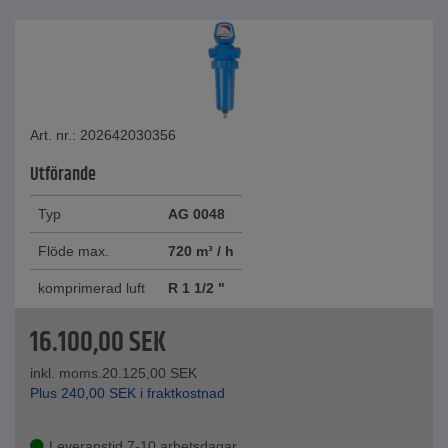
Art. nr.: 202642030356
Utförande
Typ
AG 0048
Flöde max.
720 m³ / h
komprimerad luft
R 1 1/2 "
16.100,00
SEK
inkl. moms.
20.125,00
SEK
Plus
240,00
SEK
i fraktkostnad
Leveranstid 7-10 arbetsdagar