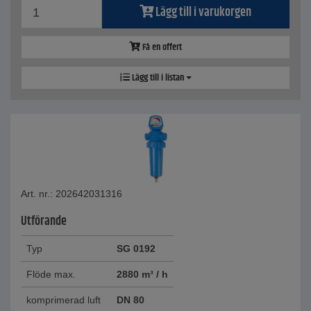
Lägg till i varukorgen
Få en offert
Lägg till i listan
Art. nr.: 202642031316
Utförande
Typ
SG 0192
Flöde max.
2880 m³ / h
komprimerad luft
DN 80