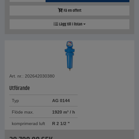
Få en offert
Lägg till i listan
Art. nr.: 202642030380
Utförande
Typ
AG 0144
Flöde max.
1920 m³ / h
komprimerad luft
R 2 1/2 "