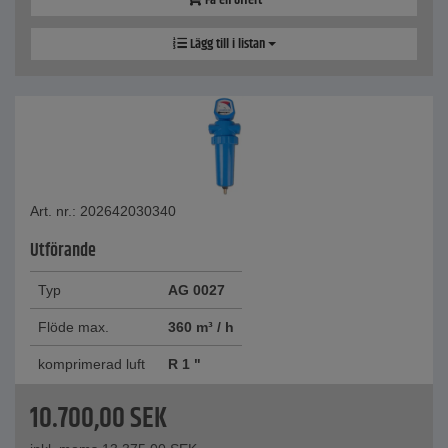
Få en offert
Lägg till i listan
Art. nr.: 202642030340
Utförande
Typ
AG 0027
Flöde max.
360 m³ / h
komprimerad luft
R 1 "
10.700,00
SEK