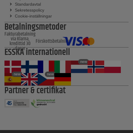
Standardavtal
Sekretesspolicy
Cookie-inställningar
Betalningsmetoder
Fakturabetalning
via Klarna,
Förskottsbetalning
kredittid 30
dagar
ESSKA internationell
new
new
new
Partner & certifikat