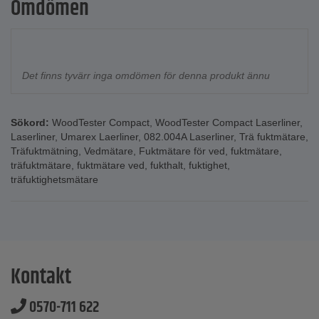
Omdömen
Det finns tyvärr inga omdömen för denna produkt ännu
Sökord:
WoodTester Compact
,
WoodTester Compact Laserliner
,
Laserliner
,
Umarex Laerliner
,
082.004A Laserliner
,
Trä fuktmätare
,
Träfuktmätning
,
Vedmätare
,
Fuktmätare för ved
,
fuktmätare
,
träfuktmätare
,
fuktmätare ved
,
fukthalt
,
fuktighet
,
träfuktighetsmätare
Kontakt
0570-711 622