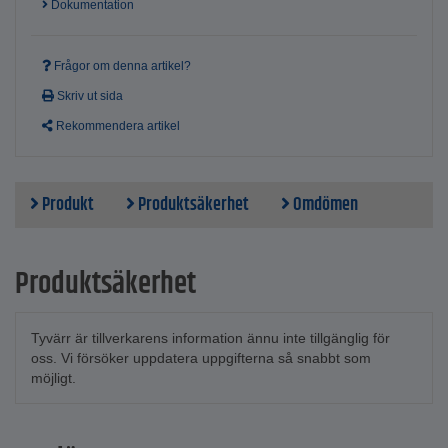
Arbetstemperatur - 0 °C till +40 °C
Dokumentation
Förvaringstemperatur - -10 °C till +70 °C
Max. relativ luftfuktighet - 85 %
Strömförsörjning - 1 x 6LR61 9V
Frågor om denna artikel?
Vikt (inklusive batteri): 140 g
Skriv ut sida
Mått (B x H x D): 58 mm x 120 mm x 30 mm
Rekommendera artikel
Produkt
Produktsäkerhet
Omdömen
Produktsäkerhet
Tyvärr är tillverkarens information ännu inte tillgänglig för
oss. Vi försöker uppdatera uppgifterna så snabbt som
möjligt.