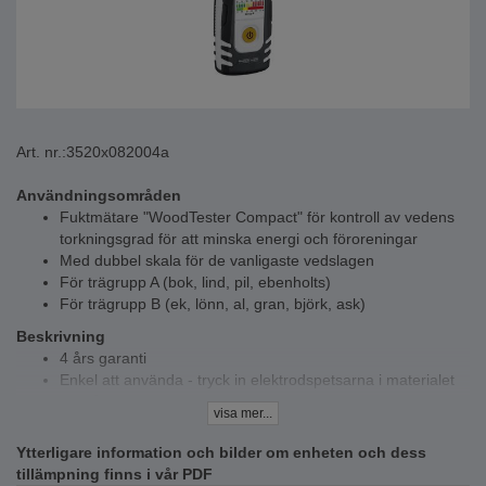
Art. nr.:
3520x082004a
Användningsområden
Fuktmätare "WoodTester Compact" för kontroll av vedens
torkningsgrad för att minska energi och föroreningar
Med dubbel skala för de vanligaste vedslagen
För trägrupp A (bok, lind, pil, ebenholts)
För trägrupp B (ek, lönn, al, gran, björk, ask)
Beskrivning
4 års garanti
Enkel att använda - tryck in elektrodspetsarna i materialet
ED våt-/torrindikator - de 12 färgade lysdioderna (grön =
visa mer...
torr, gul = fuktig, röd = våt) ger omedelbar information om
fuktgraden eller torrheten hos materialet som mäts
Ytterligare information och bilder om enheten och dess
Dubbel skala - 2 olika trägrupper
tillämpning finns i vår PDF