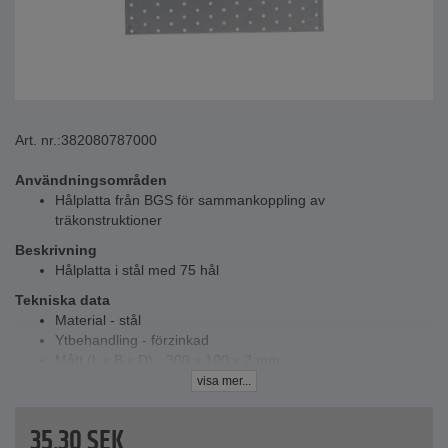
Art. nr.:
382080787000
Användningsområden
Hålplatta från BGS för sammankoppling av
träkonstruktioner
Beskrivning
Hålplatta i stål med 75 hål
Tekniska data
Material - stål
Ytbehandling - förzinkad
Mått (L x B x D) - 300 x 100 x 2 mm
Håldiameter - 5 mm
visa mer...
Antal monteringshål - 75 stycken
35,30
SEK