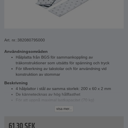
Art. nr.:
382080795000
Användningsområden
Hålplatta från BGS för sammankoppling av
träkonstruktioner som utsätts för spänning och tryck
För tillverkning av takstolar och för användning vid
konstruktion av stommar
Beskrivning
4 hålplattor i stål av samma storlek: 200 x 60 x 2 mm
De kännetecknas av hög hållfasthet
För att uppnå maximal lastkapacitet (70 kg)
rekommenderas full spikning
visa mer...
För användning med ankarspik och/eller kamspik
Tekniska data
61,30
SEK
Material - stålplåt