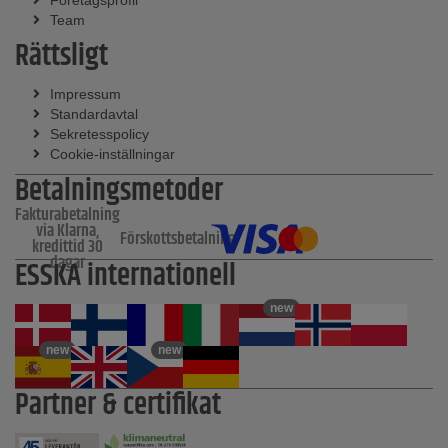
Företagsprofil
Team
Rättsligt
Impressum
Standardavtal
Sekretesspolicy
Cookie-inställningar
Betalningsmetoder
Fakturabetalning
via Klarna,
Förskottsbetalning
kredittid 30
dagar
ESSKA internationell
new
new
new
Partner & certifikat