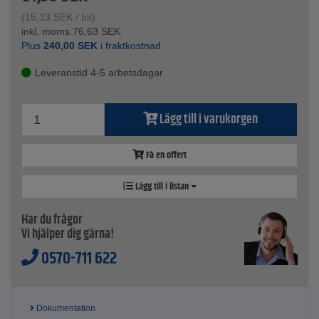
Ytbehandling - förzinkad
(
15,33
SEK
/ bit)
Mått (L x B x D) - 200 x 60 x 2 mm
inkl. moms.
76,63
SEK
Håldiameter - 5 mm
Plus
240,00
SEK
i fraktkostnad
Antal monteringshål - 30 stycken
Enligt standard - DIN ISO EN 14545
Leveranstid 4-5 arbetsdagar
Innehåll - 4 stycken
Lägg till i varukorgen
Få en offert
Lägg till i listan
Har du frågor
Vi hjälper dig gärna!
0570-711 622
Dokumentation