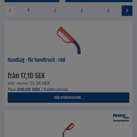
1
2
3
4
Handtag - för handtruck - röd
från
17,10
SEK
inkl. moms.
21,38
SEK
Plus
240,00
SEK
i fraktkostnad
Välj artikelvariant...