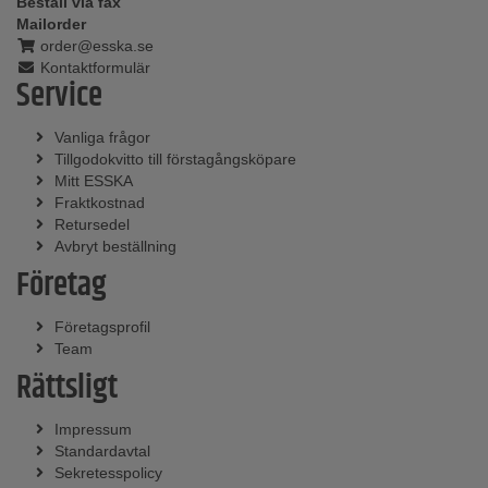
Beställ via fax
Mailorder
order@esska.se
Kontaktformulär
Service
Vanliga frågor
Tillgodokvitto till förstagångsköpare
Mitt ESSKA
Fraktkostnad
Retursedel
Avbryt beställning
Företag
Företagsprofil
Team
Rättsligt
Impressum
Standardavtal
Sekretesspolicy