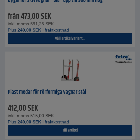
Bygel för skivvagnar - blå - upp till 900 mm hög
från
473,00
SEK
inkl. moms.
591,25
SEK
Plus
240,00
SEK
i fraktkostnad
Välj artikelvariant...
Plast medar för rörformiga vagnar stål
412,00
SEK
inkl. moms.
515,00
SEK
Plus
240,00
SEK
i fraktkostnad
Till artikel