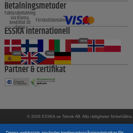
Betalningsmetoder
Fakturabetalning
via Klarna,
Förskottsbetalning
kredittid 30
dagar
ESSKA internationell
new
new
new
Partner & certifikat
© 2026 ESSKA.se Teknik AB. Alla rättigheter förbehållna.
Denna webbplats använder tredjepartsspårningstekniker för