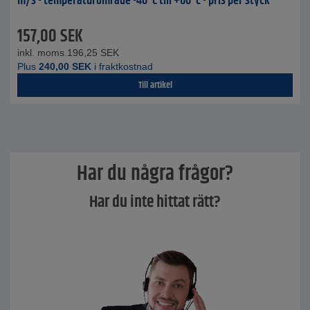
m/s - temperaturområde -40°C till +80°C - pris per styck
157,00
SEK
inkl. moms.
196,25
SEK
Plus
240,00
SEK
i fraktkostnad
Till artikel
Har du några frågor?
Har du inte hittat rätt?