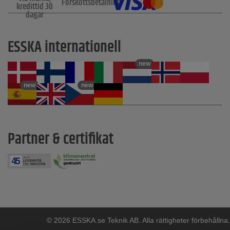
Förskottsbetalning
kredittid 30
dagar
ESSKA internationell
new
new
new
Partner & certifikat
© 2026 ESSKA.se Teknik AB. Alla rättigheter förbehållna.