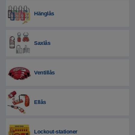
Hänglås
Saxlås
Ventillås
Ellås
Lockout-stationer