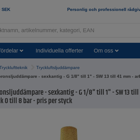
0
SEK
Personlig och professionell rådgi
fördelar
Individuella offerter
Om oss
Tryckluftteknik
Tryckluftsljuddämpare
ronsljuddämpare - sexkantig - G 1/8" till 1" - SW 13 till 41 mm - arbe
onsljuddämpare - sexkantig - G 1/8" till 1" - SW 13 til
 0 till 8 bar - pris per styck