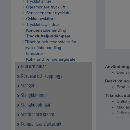
Tryckluftsfilter
Oljesmörjare tryckluft
Serviceenheter tryckluft
Cyklonavskiljare
Tryckluftscylindrar
Kondensatbehandling
Tryckluftsljuddämpare
Tillbehör och reservdelar för
tryckluftsbehandling
Ionisierer
Kühl- und Temperiergeräte
Hjul och rullar
Användning
Den si
Rördelar och kopplingar
Beskrivning
Slangar
Produkt
Slangklämmor
Tekniska da
Driftst
Slangkopplingar
Max arb
Driftst
Ventiler och kranar
Driftst
Pumpar, transferteknik
Materia