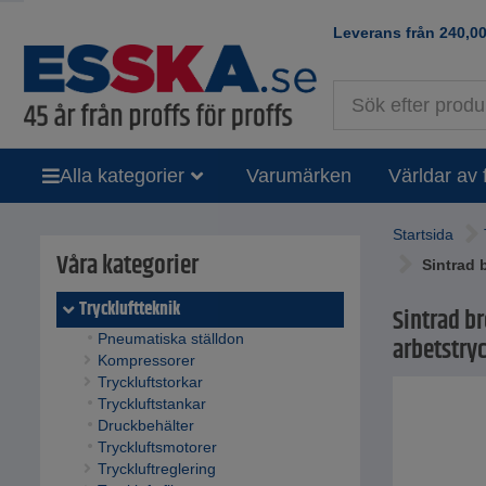
Leverans från
240,0
Alla kategorier
Varumärken
Världar av 
Startsida
Våra kategorier
Sintrad b
Tryckluftteknik
Sintrad br
Pneumatiska ställdon
arbetstryck
Kompressorer
Tryckluftstorkar
Tryckluftstankar
Druckbehälter
Tryckluftsmotorer
Tryckluftreglering