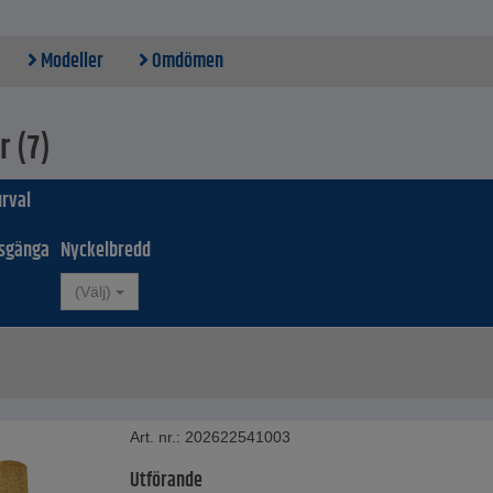
å vid 6 bar - 71 till 108 dB
 G 1/8 till 1
 till 41 mm
Modeller
Omdömen
astighet vid 6 bar - 1200 till 7300 l/min
r (7)
rval
gsgänga
Nyckelbredd
(Välj)
Art. nr.: 202622541003
Utförande