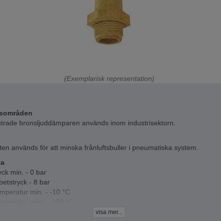
(Exemplarisk representation)
sområden
ntrade bronsljuddämparen används inom industrisektorn.
en används för att minska frånluftsbuller i pneumatiska system.
ta
ryck min. - 0 bar
etstryck - 8 bar
emperatur min. - -10 °C
emperatur max. - 250 °C
l - sintrad brons
visa mer...