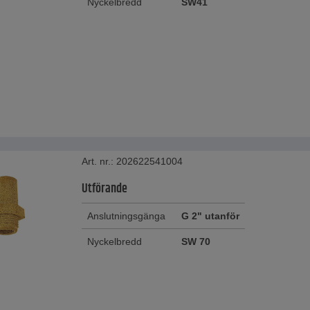
Nyckelbredd
SW41
Art. nr.: 202622541004
Utförande
Anslutningsgänga
G 2" utanför
Nyckelbredd
SW 70