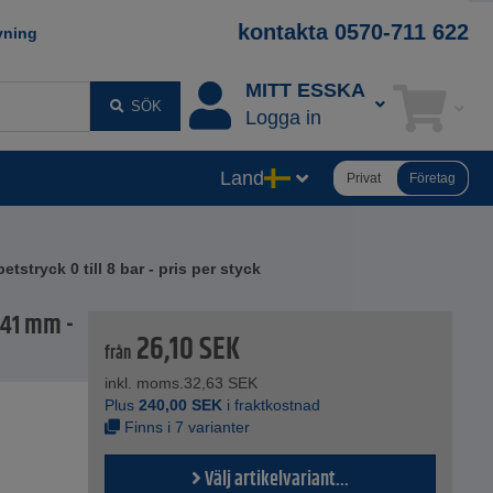
kontakta 0570-711 622
vning
MITT ESSKA
SÖK
Logga in
Land
Privat
Företag
tstryck 0 till 8 bar - pris per styck
l 41 mm -
26,10
SEK
från
inkl. moms.
32,63
SEK
Plus
240,00
SEK
i fraktkostnad
Finns i 7 varianter
Välj artikelvariant...