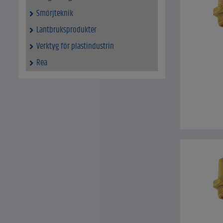
Smörjteknik
Lantbruksprodukter
Verktyg för plastindustrin
Rea