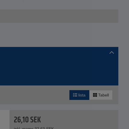
lista
Tabell
26,10
SEK
inkl. moms.
32,63
SEK