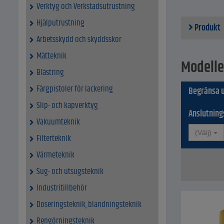
Ljudniv
Verktyg och Verkstadsutrustning
Gänga -
Hjälputrustning
SW - 13
Produkt
Flödesh
Arbetsskydd och skyddsskor
Mätteknik
Modelle
Blästring
Färgpistoler för lackering
Begränsa u
Slip- och kapverktyg
Anslutnin
Vakuumteknik
(Välj)
Filterteknik
Värmeteknik
Sug- och utsugsteknik
Industritillbehör
Doseringsteknik, blandningsteknik
Rengörningsteknik