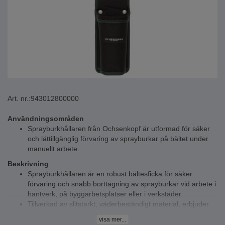
Art. nr.:
943012800000
Användningsområden
Sprayburkhållaren från Ochsenkopf är utformad för säker
och lättillgänglig förvaring av sprayburkar på bältet under
manuellt arbete.
Beskrivning
Sprayburkhållaren är en robust bältesficka för säker
förvaring och snabb borttagning av sprayburkar vid arbete i
hantverk, på byggarbetsplatser eller i verkstäder.
Tillverkad av slitstarkt, väderbeständigt material, erbjuder
den optimalt stöd och skydd för vanliga sprayburkar.
visa mer...
Hållaren kan enkelt fästas på bältet och ger mer effektivitet