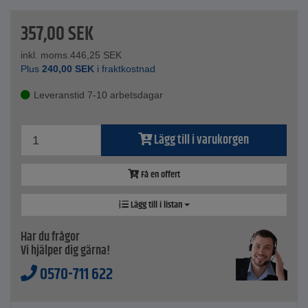
och rörelsefrihet under arbetet.
357,00
SEK
Tekniska data
Bredd - 115 mm
inkl. moms.
446,25
SEK
Höjd - 275 mm
Plus
240,00
SEK
i fraktkostnad
Längd - 80 mm
Vikt - 0,114 kg
Leveranstid 7-10 arbetsdagar
Material - polyester
Styckpris
Lägg till i varukorgen
Få en offert
Lägg till i listan
Har du frågor
Vi hjälper dig gärna!
0570-711 622