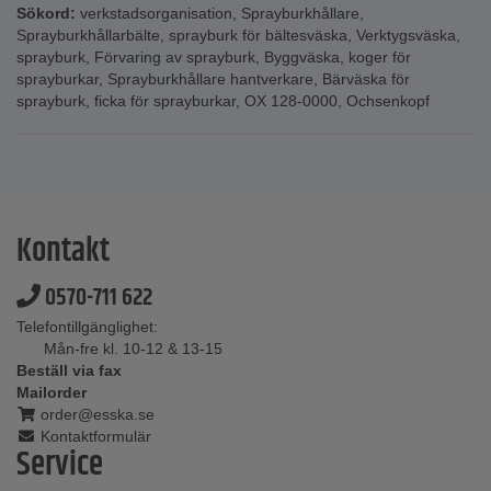
Sökord:
verkstadsorganisation
,
Sprayburkhållare
,
Sprayburkhållarbälte
,
sprayburk för bältesväska
,
Verktygsväska
,
sprayburk
,
Förvaring av sprayburk
,
Byggväska
,
koger för
sprayburkar
,
Sprayburkhållare hantverkare
,
Bärväska för
sprayburk
,
ficka för sprayburkar
,
OX 128-0000
,
Ochsenkopf
Kontakt
0570-711 622
Telefontillgänglighet:
Mån-fre kl. 10-12 & 13-15
Beställ via fax
Mailorder
order@esska.se
Kontaktformulär
Service