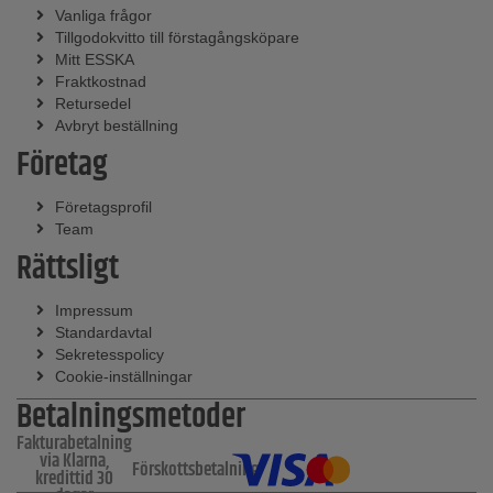
Vanliga frågor
Tillgodokvitto till förstagångsköpare
Mitt ESSKA
Fraktkostnad
Retursedel
Avbryt beställning
Företag
Företagsprofil
Team
Rättsligt
Impressum
Standardavtal
Sekretesspolicy
Cookie-inställningar
Betalningsmetoder
Fakturabetalning
via Klarna,
Förskottsbetalning
kredittid 30