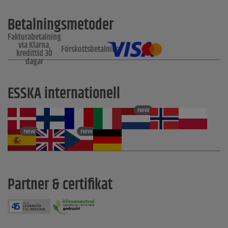
Betalningsmetoder
Fakturabetalning
via Klarna,
Förskottsbetalning
kredittid 30
dagar
ESSKA internationell
new
new
new
Partner & certifikat