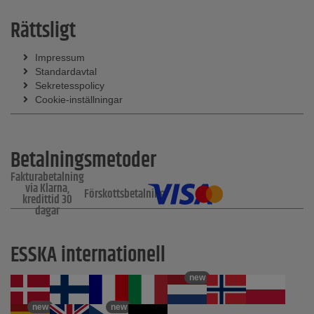
Rättsligt
Impressum
Standardavtal
Sekretesspolicy
Cookie-inställningar
Betalningsmetoder
Fakturabetalning
via Klarna,
Förskottsbetalning
kredittid 30
dagar
ESSKA internationell
new
new
new