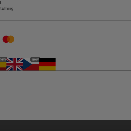
l
tällning
new
new