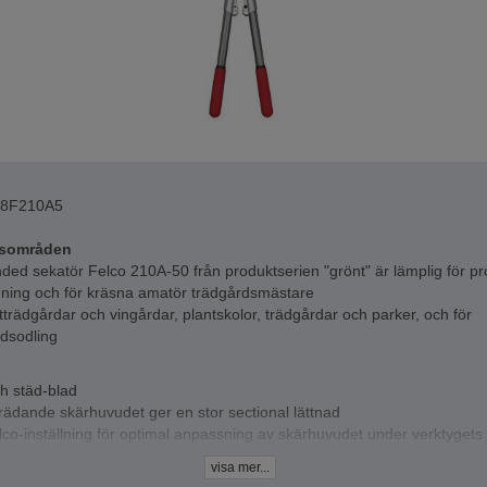
08F210A5
sområden
ded sekatör Felco 210A-50 från produktserien "grönt" är lämplig för pr
ning och för kräsna amatör trädgårdsmästare
ktträdgårdar och vingårdar, plantskolor, trädgårdar och parker, och för
rdsodling
h städ-blad
rädande skärhuvudet ger en stor sectional lättnad
co-inställning för optimal anpassning av skärhuvudet under verktygets l
 exakt snitt
visa mer...
stemet dämpar stötarna i slutet av snittet och redan så händer och ha