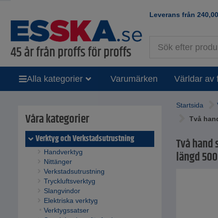
Leverans från
240,0
Alla kategorier
Varumärken
Världar av 
Startsida
Våra kategorier
Två hand
Verktyg och Verkstadsutrustning
Två hand 
Handverktyg
längd 50
Nittänger
Verkstadsutrustning
Tryckluftsverktyg
Slangvindor
Elektriska verktyg
Verktygssatser