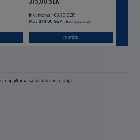
375,00
SEK
inkl. moms.
468,75
SEK
d
Plus
240,00
SEK
i fraktkostnad
Till artikel
tera uppgifterna så snabbt som möjligt.