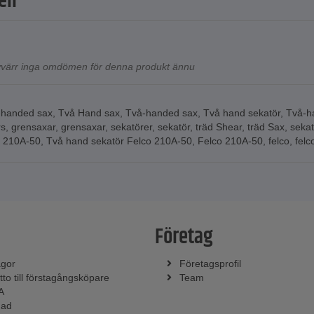
en
tyvärr inga omdömen för denna produkt ännu
-handed sax
,
Två Hand sax
,
Två-handed sax
,
Två hand sekatör
,
Två-h
rs
,
grensaxar
,
grensaxar
,
sekatörer
,
sekatör
,
träd Shear
,
träd Sax
,
sekat
o 210A-50
,
Två hand sekatör Felco 210A-50
,
Felco 210A-50
,
felco
,
felc
Företag
ågor
Företagsprofil
tto till förstagångsköpare
Team
A
nad