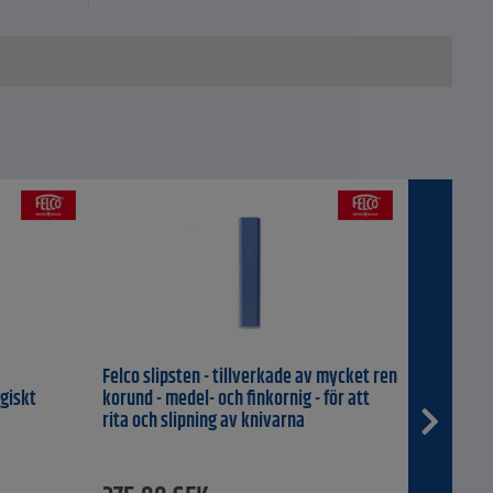
n raka
ndaren kan
 oljor
och utbildning
för vård och
Felco slipsten - tillverkade av mycket ren
ogiskt
korund - medel- och finkornig - för att
rita och slipning av knivarna