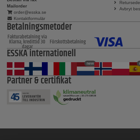
Retursede
Mailorder
Avbryt bes
order@esska.se
Kontaktformulär
Betalningsmetoder
Fakturabetalning via
Klarna, kredittid 30
Förskottsbetalning
dagar
ESSKA internationell
new
Partner & certifikat