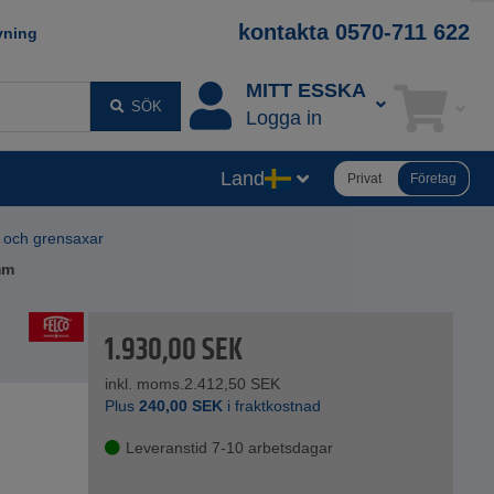
kontakta 0570-711 622
vning
MITT ESSKA
SÖK
Logga in
Land
Privat
Företag
 och grensaxar
mm
1.930,00
SEK
inkl. moms.
2.412,50
SEK
Plus
240,00
SEK
i fraktkostnad
Leveranstid 7-10 arbetsdagar