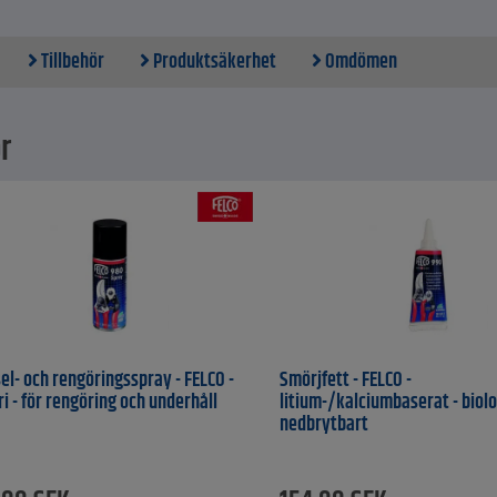
 ljus och motståndskraftig, med halkfri beläggning
rhet inom familjen av längd och längden på handtagen, eller växlar frå
Tillbehör
Produktsäkerhet
Omdömen
ud, vilket verktyget kan anpassas till de individuella kraven hos anvä
lar kan bytas ut
 till stora händer
 erhålla optimal skärprestanda, regelbunden demontering, rengöring och
r
enderas (efter varje användning), och vardagen är
a bildning och arts fruktbildnings beskärning av fruktträd, för föryngring 
 och buskar, blommor för skörd, beskärning arbete med vinstockar och 
ng av tomter, häckar och planteringar
ta
l blad och städ-blad - kvalitet härdat stål
l handtag - aluminium, med halkfri beläggning
iameter - max. 35 mm
längd - 500 mm
735 g
el- och rengöringsspray - FELCO -
Smörjfett - FELCO -
ri - för rengöring och underhåll
litium-/kalciumbaserat - biol
nedbrytbart