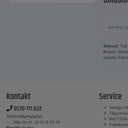
Omdöm
Det finns 
Sökord:
Två
Branch Shea
sekatör Felc
Kontakt
Service
0570-711 622
Vanliga fr
Tillgodokvi
Telefontillgänglighet:
Mitt ESSK
Mån-fre kl. 10-12 & 13-15
Fraktkost
Beställ via fax