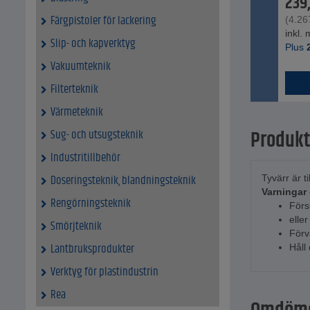
239
Färgpistoler för lackering
(
4.26
inkl.
Slip- och kapverktyg
Plus
Vakuumteknik
Filterteknik
Värmeteknik
Produkt
Sug- och utsugsteknik
Industritillbehör
Doseringsteknik, blandningsteknik
Tyvärr är t
Varningar
Rengörningsteknik
Förs
elle
Smörjteknik
Förv
Lantbruksprodukter
Håll
Verktyg för plastindustrin
Rea