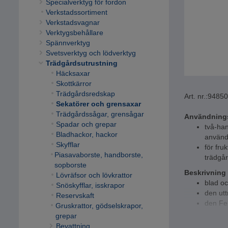
Specialverktyg för fordon
Verkstadssortiment
Verkstadsvagnar
Verktygsbehållare
Spännverktyg
Svetsverktyg och lödverktyg
Trädgårdsutrustning
Häcksaxar
Skottkärror
Trädgårdsredskap
Art. nr.:
9485
Sekatörer och grensaxar
Trädgårdssågar, grensågar
Användning
Spadar och grepar
två-han
Bladhackor, hackor
använd
Skyfflar
för fru
Piasavaborste, handborste,
trädgå
sopborste
Beskrivning
Lövräfsor och lövkrattor
blad oc
Snöskyfflar, isskrapor
den utt
Reservskaft
den Fel
Gruskrattor, gödselskrapor,
ren och
grepar
dämpsy
Bevattning