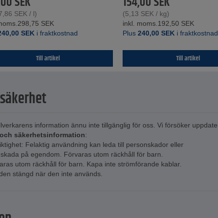
,00
SEK
154,00
SEK
7,86
SEK
/ l)
(
5,13
SEK
/ kg)
 moms.
298,75
SEK
inkl. moms.
192,50
SEK
240,00
SEK
i fraktkostnad
Plus
240,00
SEK
i fraktkostna
Till artikel
Till artikel
säkerhet
illverkarens information ännu inte tillgänglig för oss. Vi försöker uppda
 och säkerhetsinformation
:
iktighet: Felaktig användning kan leda till personskador eller
r skada på egendom. Förvaras utom räckhåll för barn.
aras utom räckhåll för barn. Kapa inte strömförande kablar.
 den stängd när den inte används.