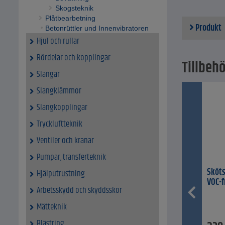
Handtag
Skogsteknik
Utbytba
Plåtbearbetning
Produkt
skärhuv
Betonrüttler und Innenvibratoren
alla de
Hjul och rullar
för små
Rördelar och kopplingar
för att
Tillbehö
rekomm
Slangar
för all
av träd
Slangklämmor
rengöri
Slangkopplingar
Tekniska da
Materia
Tryckluftteknik
Materia
Ventiler och kranar
Skär d
Total 
Pumpar, transferteknik
Vikt - 
Sköts
Hjälputrustning
VOC-f
Arbetsskydd och skyddsskor
Mätteknik
Blästring