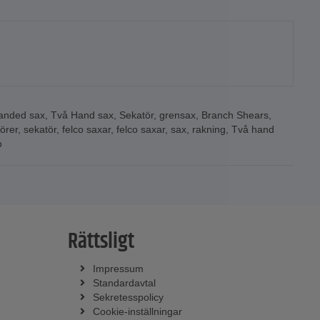
anded sax
,
Två Hand sax
,
Sekatör
,
grensax
,
Branch Shears
,
örer
,
sekatör
,
felco saxar
,
felco saxar
,
sax
,
rakning
,
Två hand
o
Rättsligt
Impressum
Standardavtal
Sekretesspolicy
Cookie-inställningar