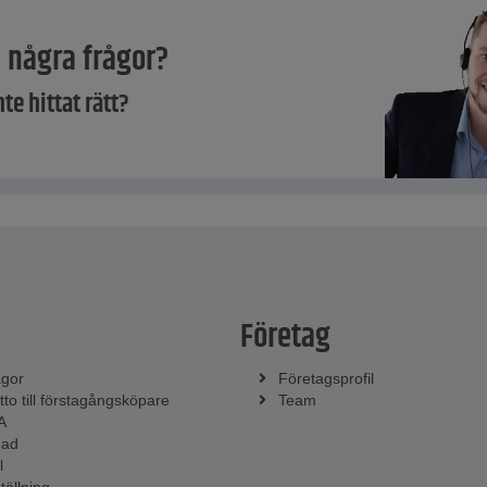
 några frågor?
nte hittat rätt?
Företag
ågor
Företagsprofil
tto till förstagångsköpare
Team
A
nad
l