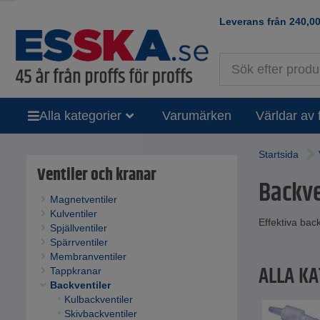
Leverans från
240,0
Alla kategorier
Varumärken
Världar av 
Startsida
Ventiler och kranar
Backve
Magnetventiler
Kulventiler
Effektiva back
Spjällventiler
Spärrventiler
Membranventiler
ALLA KA
Tappkranar
Backventiler
Kulbackventiler
Skivbackventiler