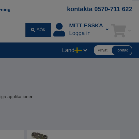
kontakta 0570-711 622
vning
MITT ESSKA
SÖK
Logga in
Land
Privat
Företag
iga applikationer.