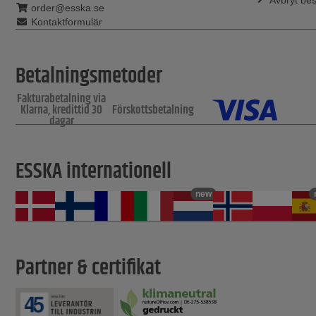
Avbryt bes
order@esska.se
Kontaktformulär
Betalningsmetoder
Fakturabetalning via
Klarna, kredittid 30
Förskottsbetalning
dagar
ESSKA internationell
new
Partner & certifikat