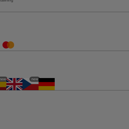
tällning
new
new