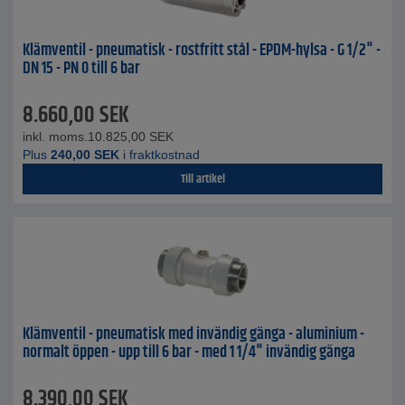
Klämventil - pneumatisk - rostfritt stål - EPDM-hylsa - G 1/2" -
DN 15 - PN 0 till 6 bar
8.660,00
SEK
inkl. moms.
10.825,00
SEK
Plus
240,00
SEK
i fraktkostnad
Till artikel
Klämventil - pneumatisk med invändig gänga - aluminium -
normalt öppen - upp till 6 bar - med 1 1/4" invändig gänga
8.390,00
SEK