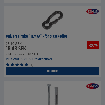
Universalhake "TEMKA" - för plastkedjor
23,10
SEK
-20%
18,48
SEK
inkl. moms.
23,10
SEK
Plus
240,00
SEK
i fraktkostnad
(1)
Till artikel