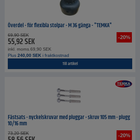
Överdel - för flexibla stolpar - M 36 gänga - "TEMKA"
69,90
SEK
-20%
55,92
SEK
inkl. moms.
69,90
SEK
Plus
240,00
SEK
i fraktkostnad
Till artikel
Fästsats - nyckelskruvar med pluggar - skruv 105 mm - plugg
10/16 mm
73,20
SEK
-20%