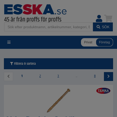
SÖK
Privat
Företag
Filtrera & sortera
1
2
3
...
8