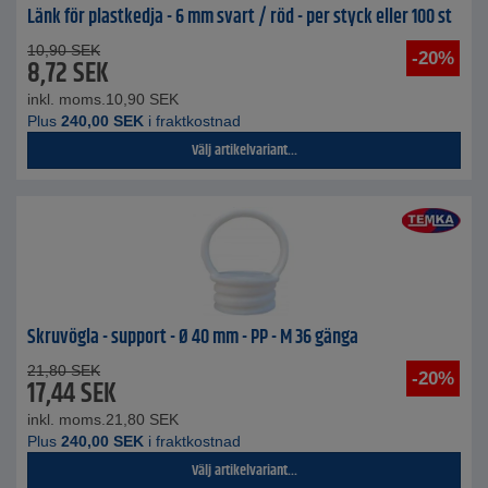
Länk för plastkedja - 6 mm svart / röd - per styck eller 100 st
10,90
SEK
-20%
8,72
SEK
inkl. moms.
10,90
SEK
Plus
240,00
SEK
i fraktkostnad
Välj artikelvariant...
Skruvögla - support - Ø 40 mm - PP - M 36 gänga
21,80
SEK
-20%
17,44
SEK
inkl. moms.
21,80
SEK
Plus
240,00
SEK
i fraktkostnad
Välj artikelvariant...