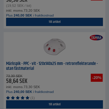
58,56
SEK
(
19,52
SEK
/ bit)
inkl. moms.
73,20
SEK
Plus
240,00
SEK
i fraktkostnad
Till artikel
Märkspik - PPC - vit - 120x140x25 mm - retroreflekterande -
utan fästmaterial
73,30
SEK
-20%
58,64
SEK
inkl. moms.
73,30
SEK
Plus
240,00
SEK
i fraktkostnad
(1)
Till artikel