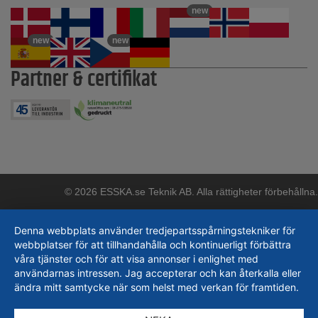
new
new
new
Partner & certifikat
© 2026 ESSKA.se Teknik AB. Alla rättigheter förbehållna.
Denna webbplats använder tredjepartsspårningstekniker för
webbplatser för att tillhandahålla och kontinuerligt förbättra
våra tjänster och för att visa annonser i enlighet med
användarnas intressen. Jag accepterar och kan återkalla eller
ändra mitt samtycke när som helst med verkan för framtiden.