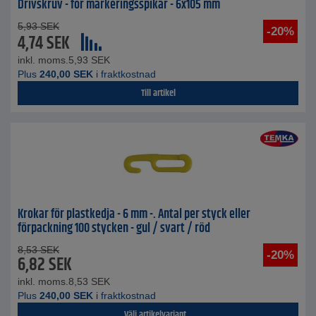
Drivskruv - för markeringsspikar - 6x105 mm
5,93
SEK
-20%
4,74
SEK
inkl. moms.
5,93
SEK
Plus
240,00
SEK
i fraktkostnad
Till artikel
Krokar för plastkedja - 6 mm -. Antal per styck eller
förpackning 100 stycken - gul / svart / röd
8,53
SEK
-20%
6,82
SEK
inkl. moms.
8,53
SEK
Plus
240,00
SEK
i fraktkostnad
Välj artikelvariant...