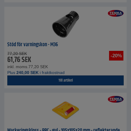
Stöd för varningskon - M36
77,20
SEK
-20%
61,76
SEK
inkl. moms.
77,20
SEK
Plus
240,00
SEK
i fraktkostnad
Till artikel
Markeringskloss - PPC - gul - 105x105x20 mm - reflekterande