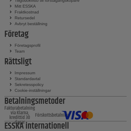
Tillgodokvitto till förstagångsköpare
Mitt ESSKA
Fraktkostnad
Retursedel
Avbryt beställning
Företag
Företagsprofil
Team
Rättsligt
Impressum
Standardavtal
Sekretesspolicy
Cookie-inställningar
Betalningsmetoder
Fakturabetalning
via Klarna,
Förskottsbetalning
kredittid 30
dagar
ESSKA internationell