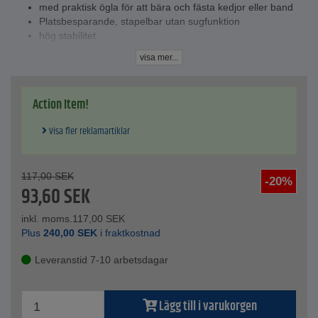
med praktisk ögla för att bära och fästa kedjor eller band
Platsbesparande, stapelbar utan sugfunktion
hög stabilitet
Tekniska data
visa mer...
Material - TPE
Höjd - 32 cm
Mått bas - 22x22 cm
Action Item!
Visa fler reklamartiklar
117,00
SEK
-20%
93,60
SEK
inkl. moms.
117,00
SEK
Plus
240,00
SEK
i fraktkostnad
Leveranstid 7-10 arbetsdagar
Lägg till i varukorgen