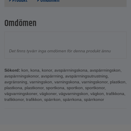
Produkt
Omdömen
Omdömen
Det finns tyvärr inga omdömen för denna produkt ännu
Sökord:
kon
,
kona
,
konor
,
avspärrningskona
,
avspärrningskon
,
avspärrningskonor
,
avspärrning
,
avspärrningsutrustning
,
avgränsning
,
varningskon
,
varningskona
,
varningskonor
,
plastkon
,
plastkona
,
plastkonor
,
sportkona
,
sportkon
,
sportkonor
,
vägvarningskoner
,
vägkoner
,
vägvarningskon
,
vägkon
,
trafikkona
,
trafikkonor
,
trafikkon
,
spärrkon
,
spärrkona
,
spärrkonor