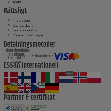
Team
Rättsligt
Impressum
Standardavtal
Sekretesspolicy
Cookie-inställningar
Betalningsmetoder
Fakturabetalning
via Klarna,
Förskottsbetalning
kredittid 30
dagar
ESSKA internationell
new
new
new
Partner & certifikat