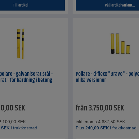
Till artikel
Välj artikelvariant...
olare - galvaniserat stål -
Pollare - d-flexx "Bravo" - poly
rat - för härdning i betong
olika versioner
80,00
SEK
från
3.750,00
SEK
2.100,00
SEK
inkl. moms.
4.687,50
SEK
SEK
i fraktkostnad
Plus
240,00
SEK
i fraktkostnad