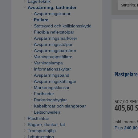
Lagerteknik
Sortering:
Avspärrning, farthinder
Avspärrningskonor
Pollare
Stötskydd och kollisionsskydd
Flexibla reflexstolpar
Avspärrningsmarkörer
Avspärrningsstolpar
Avspärrningsbarriärer
Varningsuppställare
Varningslampa
Informationsskyltar
Plastpelare
Avspärrningsband
Avspärrningskättingar
Markeringsklossar
Farthinder
Parkeringsbyglar
507,00
SEK
405,60
Kabelbroar och slangbroar
Leitschwellen
Plasthinkar
inkl. moms.
Bägare, dunkar, fat
Plus
240,00
Transporthjälp
Lyftutrustning