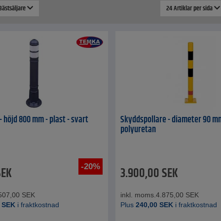
 Bästsäljare
24 Artiklar per sida
- höjd 800 mm - plast - svart
Skyddspollare - diameter 90 m
polyuretan
-20%
SEK
3.900,00
SEK
507,00
SEK
inkl. moms.
4.875,00
SEK
SEK
i fraktkostnad
Plus
240,00
SEK
i fraktkostnad