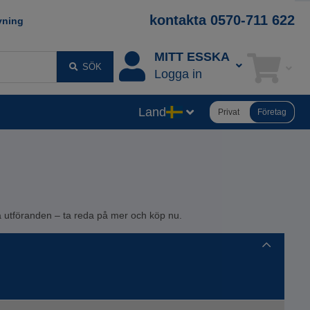
kontakta 0570-711 622
vning
MITT ESSKA
SÖK
Logga in
Land
Privat
Företag
lika utföranden – ta reda på mer och köp nu.