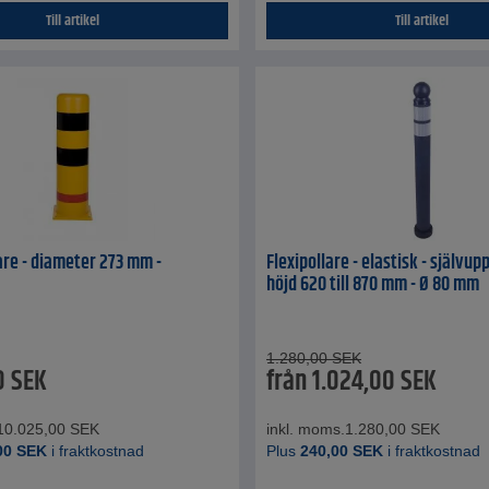
Till artikel
Till artikel
re - diameter 273 mm -
Flexipollare - elastisk - självup
höjd 620 till 870 mm - Ø 80 mm
1.280,00
SEK
0
SEK
från
1.024,00
SEK
10.025,00
SEK
inkl. moms.
1.280,00
SEK
00
SEK
i fraktkostnad
Plus
240,00
SEK
i fraktkostnad