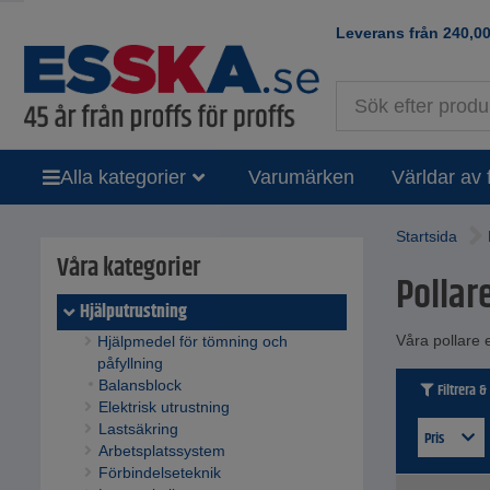
Leverans från
240,0
Alla kategorier
Varumärken
Världar av 
Startsida
Våra kategorier
Pollar
Hjälputrustning
Våra pollare e
Hjälpmedel för tömning och
påfyllning
Balansblock
Filtrera &
Elektrisk utrustning
Lastsäkring
Pris
Arbetsplatssystem
Förbindelseteknik