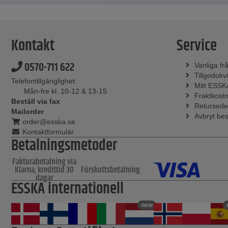
Kontakt
Service
0570-711 622
Vanliga fr
Tillgodokvi
Telefontillgänglighet:
Mitt ESSK
Mån-fre kl. 10-12 & 13-15
Fraktkost
Beställ via fax
Retursede
Mailorder
Avbryt bes
order@esska.se
Kontaktformulär
Betalningsmetoder
Fakturabetalning via
Klarna, kredittid 30
Förskottsbetalning
dagar
ESSKA internationell
new