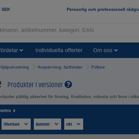
0
SEK
Personlig och professionell rådgi
fördelar
Individuella offerter
Om oss
Hjälputrustning
Avspärrning, farthinder
Pollare
e
Produkter i versioner
rbjuder pålitlig säkerhet för företag. Kvalitativa, robusta och finns i o
 sortera
Tillverkare
diameter
vikt