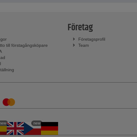
Företag
ågor
Företagsprofil
tto till förstagångsköpare
Team
A
nad
l
tällning
new
new