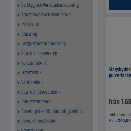
Verktyg och Verkstadsutrustning
Arbetsskydd och skyddsskor
Mätteknik
Blästring
Färgpistoler för lackering
Slip- och kapverktyg
Vakuumteknik
Slagskyddsp
Filterteknik
pulverlacke
Värmeteknik
Sug- och utsugsteknik
från
1.6
Industritillbehör
Doseringsteknik, blandningsteknik
inkl. moms.
Rengörningsteknik
Plus
240,00
Smörjteknik