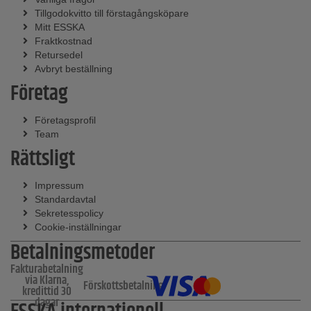
Tillgodokvitto till förstagångsköpare
Mitt ESSKA
Fraktkostnad
Retursedel
Avbryt beställning
Företag
Företagsprofil
Team
Rättsligt
Impressum
Standardavtal
Sekretesspolicy
Cookie-inställningar
Betalningsmetoder
Fakturabetalning
via Klarna,
Förskottsbetalning
kredittid 30
dagar