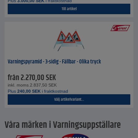
Plus
3.000,00
SEK
i fraktkostnad
Till artikel
Varningspyramid - 3-sidig - Fällbar - Olika tryck
från
2.270,00
SEK
inkl. moms.
2.837,50
SEK
Plus
240,00
SEK
i fraktkostnad
Välj artikelvariant...
Våra märken i Varningsuppställare