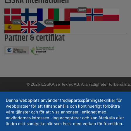
ESSKA internationell
new
new
new
Partner & certifikat
© 2026 ESSKA.se Teknik AB. Alla rättigheter förbehållna.
Denna webbplats använder tredjepartsspårningstekniker för
webbplatser för att tillhandahålla och kontinuerligt förbättra
våra tjänster och för att visa annonser i enlighet med
användarnas intressen. Jag accepterar och kan återkalla eller
ändra mitt samtycke när som helst med verkan för framtiden.