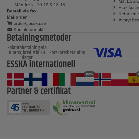
Mitt ESSK
Mån-fre kl. 10-12 & 13-15
Fraktkost
Beställ via fax
Retursede
Mailorder
Avbryt bes
order@esska.se
Kontaktformulär
Betalningsmetoder
Fakturabetalning via
Klarna, kredittid 30
Förskottsbetalning
dagar
ESSKA internationell
new
Partner & certifikat