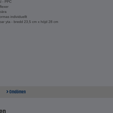
l - PPC
flexer
 bära
ormas individuellt
bar yta - bredd 23,5 cm x höjd 28 cm
Omdömen
en