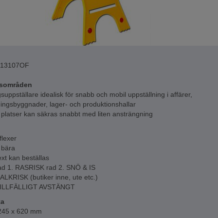
813107OF
sområden
suppställare idealisk för snabb och mobil uppställning i affärer,
ningsbyggnader, lager- och produktionshallar
 platser kan säkras snabbt med liten ansträngning
flexer
t bära
xt kan beställas
rad 1. RASRISK rad 2. SNÖ & IS
ALKRISK (butiker inne, ute etc.)
 TILLFÄLLIGT AVSTÄNGT
ta
 245 x 620 mm