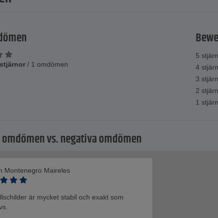
mdömen
Bewe
5 stjär
0 stjärnor
/
1 omdömen
4 stjär
3 stjär
2 stjär
1 stjär
a omdömen vs. negativa omdömen
n Montenegro Maireles
llschilder är mycket stabil och exakt som
vs.