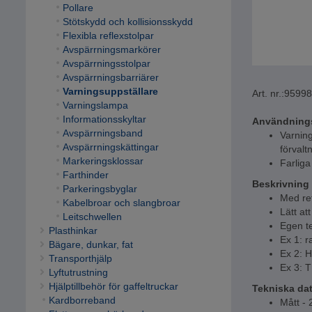
Pollare
Stötskydd och kollisionsskydd
Flexibla reflexstolpar
Avspärrningsmarkörer
Avspärrningsstolpar
Avspärrningsbarriärer
Varningsuppställare
Art. nr.:
9599
Varningslampa
Informationsskyltar
Användning
Avspärrningsband
Varning
Avspärrningskättingar
förvalt
Markeringsklossar
Farliga
Farthinder
Beskrivning
Parkeringsbyglar
Med re
Kabelbroar och slangbroar
Lätt at
Leitschwellen
Egen te
Plasthinkar
Ex 1: 
Bägare, dunkar, fat
Ex 2: H
Transporthjälp
Ex 3:
Lyftutrustning
Hjälptillbehör för gaffeltruckar
Tekniska da
Kardborreband
Mått -