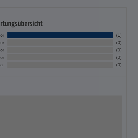
rtungsübersicht
nor
(1)
nor
(0)
nor
(0)
nor
(0)
na
(0)