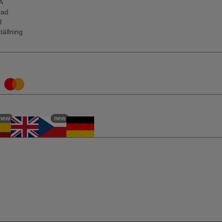
A
nad
l
tällning
new
new