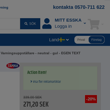
kontakta 0570-711 622
vning
MITT ESSKA
SÖK
Logga in
Land
Privat
Företag
Varningsuppställare - neutral - gul - EGEN TEXT
Action Item!
Visa fler reklamartiklar
339,00
SEK
-20%
271,20
SEK