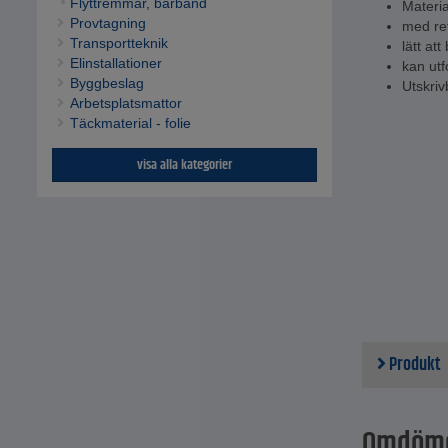
Flyttremmar, bärband
Materia
Provtagning
med re
Transportteknik
lätt att
Elinstallationer
kan utf
Byggbeslag
Utskriv
Arbetsplatsmattor
Täckmaterial - folie
visa alla kategorier
Produkt
Omdöm