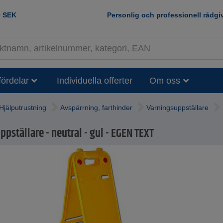
0
SEK
Personlig och professionell rådgi
fördelar
Individuella offerter
Om oss
Hjälputrustning
Avspärrning, farthinder
Varningsuppställare
pställare - neutral - gul - EGEN TEXT