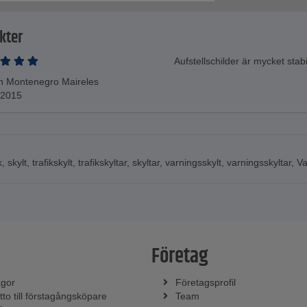
kter
Aufstellschilder är mycket stab
n Montenegro Maireles
.2015
k
,
skylt
,
trafikskylt
,
trafikskyltar
,
skyltar
,
varningsskylt
,
varningsskyltar
,
Va
Företag
ågor
Företagsprofil
tto till förstagångsköpare
Team