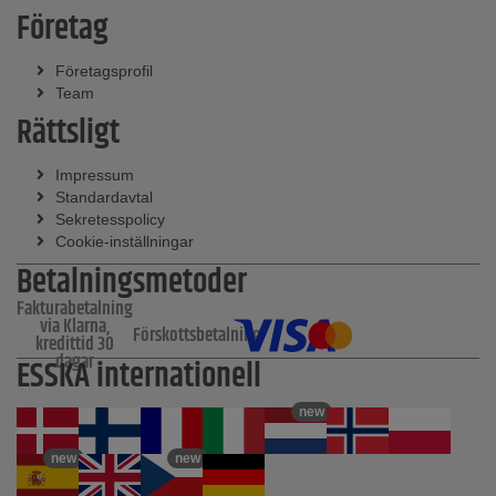
Företag
Företagsprofil
Team
Rättsligt
Impressum
Standardavtal
Sekretesspolicy
Cookie-inställningar
Betalningsmetoder
Fakturabetalning
via Klarna,
Förskottsbetalning
kredittid 30
dagar
ESSKA internationell
new
new
new