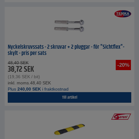
Nyckelskruvssats - 2 skruvar + 2 pluggar - för "Sichtflex"-
skylt - pris per sats
48,40
SEK
-20%
38,72
SEK
(
19,36
SEK
/ bit)
inkl. moms.
48,40
SEK
Plus
240,00
SEK
i fraktkostnad
Till artikel