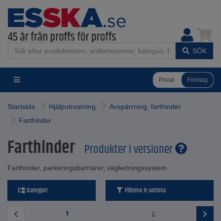
SÖK
Privat
Företag
Startsida
Hjälputrustning
Avspärrning, farthinder
Farthinder
Farthinder
Produkter i versioner
Farthinder, parkeringsbarriärer, vägledningssystem
Kategori
Filtrera & sortera
1
2