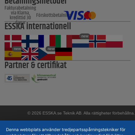
Betalningsmetoder
Fakturabetalning
via Klarna,
Förskottsbetalning
kredittid 30
dagar
ESSKA internationell
new
new
new
Partner & certifikat
© 2026 ESSKA.se Teknik AB. Alla rättigheter förbehållna.
Denna webbplats använder tredjepartsspårningstekniker för