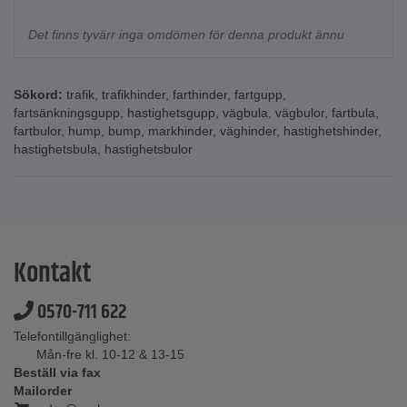
Det finns tyvärr inga omdömen för denna produkt ännu
Sökord:
trafik
,
trafikhinder
,
farthinder
,
fartgupp
,
fartsänkningsgupp
,
hastighetsgupp
,
vägbula
,
vägbulor
,
fartbula
,
fartbulor
,
hump
,
bump
,
markhinder
,
väghinder
,
hastighetshinder
,
hastighetsbula
,
hastighetsbulor
Kontakt
0570-711 622
Telefontillgänglighet:
Mån-fre kl. 10-12 & 13-15
Beställ via fax
Mailorder