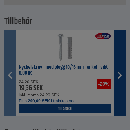
Tillbehör
Nyckelskruv - med plugg 10/16 mm - enkel - vikt
0.08 kg
24,20
SEK
-20%
19,36
SEK
inkl. moms.
24,20
SEK
Plus
240,00
SEK
i fraktkostnad
Till artikel