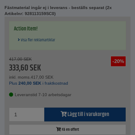
Tekniska data
Fästmaterial ingår ej i leverans - beställs separat (2x
Mått - 200x400x40 mm
Artikelnr: 928113159SC0)
Material - hård PP-kärna, mjuk PVC-mantel
Färg - gul
Action Item!
Visa fler reklamartiklar
417,00
SEK
-20%
333,60
SEK
inkl. moms.
417,00
SEK
Plus
240,00
SEK
i fraktkostnad
Leveranstid 7-10 arbetsdagar
Lägg till i varukorgen
Få en offert