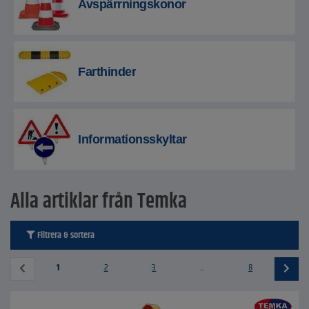
Avspärrningskonor
Farthinder
Informationsskyltar
Alla artiklar från Temka
Filtrera & sortera
1
2
3
...
8