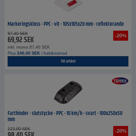
Markeringskloss - PPC - vit - 105x105x20 mm - reflekterande
87,40
SEK
-20%
69,92
SEK
inkl. moms.
87,40
SEK
Plus
240,00
SEK
i fraktkostnad
Till artikel
Farthinder - slutstycke - PPC - 10 km/h - svart - 100x250x50
mm
123,00
SEK
-20%
98,40
SEK