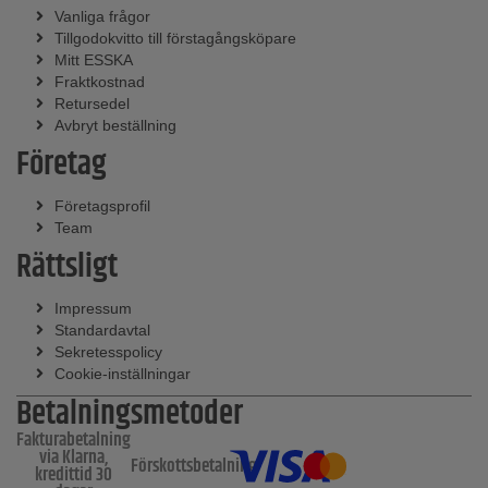
Vanliga frågor
Tillgodokvitto till förstagångsköpare
Mitt ESSKA
Fraktkostnad
Retursedel
Avbryt beställning
Företag
Företagsprofil
Team
Rättsligt
Impressum
Standardavtal
Sekretesspolicy
Cookie-inställningar
Betalningsmetoder
Fakturabetalning
via Klarna,
Förskottsbetalning
kredittid 30