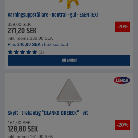
Varningsuppställare - neutral - gul - EGEN TEXT
339,00
SEK
-20%
271,20
SEK
inkl. moms.
339,00
SEK
Plus
240,00
SEK
i fraktkostnad
(1)
Till artikel
Skylt - trekantig "BLANKO-DREIECK" - vit -
161,00
SEK
-20%
128,80
SEK
inkl. moms.
161,00
SEK