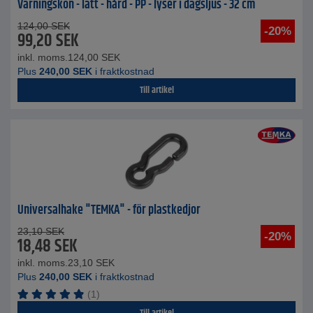
Varningskon - lätt - hård - PP - lyser i dagsljus - 32 cm
124,00
SEK
-20%
99,20
SEK
inkl. moms.
124,00
SEK
Plus
240,00
SEK
i fraktkostnad
Till artikel
Universalhake "TEMKA" - för plastkedjor
23,10
SEK
-20%
18,48
SEK
inkl. moms.
23,10
SEK
Plus
240,00
SEK
i fraktkostnad
(1)