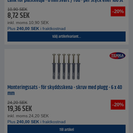
Länk för plastkedja - 6 mm svart / röd - per styck eller 100 st
10,90
SEK
-20%
8,72
SEK
inkl. moms.
10,90
SEK
Plus
240,00
SEK
i fraktkostnad
Välj artikelvariant...
Monteringssats - för skyddsskena - skruv med plugg - 6 x 40
mm
24,20
SEK
-20%
19,36
SEK
inkl. moms.
24,20
SEK
Plus
240,00
SEK
i fraktkostnad
Till artikel