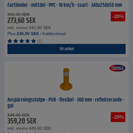
Farthinder - mittdel - PPC - 10 km/h - svart - 340x250x50 mm
342,00
SEK
-20%
273,60
SEK
inkl. moms.
342,00
SEK
Plus
240,00
SEK
i fraktkostnad
(1)
Till artikel
Avspärrningsstolpe - PUR - flexibel - 300 mm - reflekterande -
gul
449,00
SEK
-20%
359,20
SEK
inkl. moms.
449,00
SEK