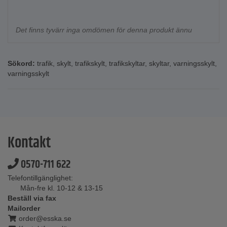
Det finns tyvärr inga omdömen för denna produkt ännu
Sökord:
trafik
,
skylt
,
trafikskylt
,
trafikskyltar
,
skyltar
,
varningsskylt
,
varningsskylt
Kontakt
0570-711 622
Telefontillgänglighet:
Mån-fre kl. 10-12 & 13-15
Beställ via fax
Mailorder
order@esska.se