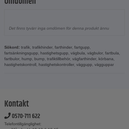
Omdömen
Det finns tyvärr inga omdömen för denna produkt ännu
Sökord:
trafik
,
trafikhinder
,
farthinder
,
fartgupp
,
fartsänkningsgupp
,
hastighetsgupp
,
vägbula
,
vägbulor
,
fartbula
,
fartbulor
,
hump
,
bump
,
trafiktillbehör
,
vägfarthinder
,
körbana
,
hastighetskontroll
,
hastighetskontroller
,
väggupp
,
vägguppar
Kontakt
0570-711 622
Telefontillgänglighet: