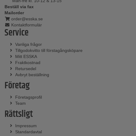
Mån-fre kl. 10-12 & 13-15
Beställ via fax
Mailorder
order@esska.se
Kontaktformulär
Service
Vanliga frågor
Tillgodokvitto till förstagångsköpare
Mitt ESSKA
Fraktkostnad
Retursedel
Avbryt beställning
Företag
Företagsprofil
Team
Rättsligt
Impressum
Standardavtal