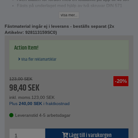
Fästs på underlaget med hjälp av två skruvar DIN 571
Nödvändig hålstorlek för plugg - Ø 18 mm
visa mer...
Genom integrerad ledtapp och anslutningshål kan
slutstycket kopplas samman med en mittdel med samma
Fästmaterial ingår ej i leverans - beställs separat (2x
överkörningshastighet
Artikelnr: 928113159SC0)
Lämplig för hastigheter till 10 km/h
Ett komplett farthinder består av två slutstycken och valfritt
Action Item!
antal mittdelar beroende på önskad längd
2 skruvhål, utan fästmaterial
Visa fler reklamartiklar
Tekniska data
Mått slutstycke - 100x250x50 mm
Material slutstycke - PP-polykarbonat
123,00
SEK
-20%
Färg - svart
98,40
SEK
inkl. moms.
123,00
SEK
Plus
240,00
SEK
i fraktkostnad
Leveranstid 4-5 arbetsdagar
Lägg till i varukorgen