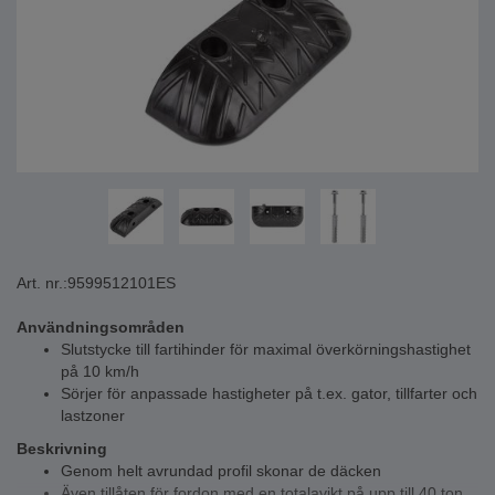
Art. nr.:
9599512101ES
Användningsområden
Slutstycke till fartihinder för maximal överkörningshastighet
på 10 km/h
Sörjer för anpassade hastigheter på t.ex. gator, tillfarter och
lastzoner
Beskrivning
Genom helt avrundad profil skonar de däcken
Även tillåten för fordon med en totalavikt på upp till 40 ton