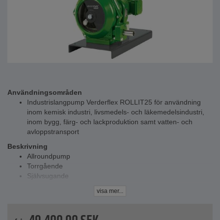
Användningsområden
Industrislangpump Verderflex ROLLIT25 för användning
inom kemisk industri, livsmedels- och läkemedelsindustri,
inom bygg, färg- och lackproduktion samt vatten- och
avloppstransport
Beskrivning
Allroundpump
Torrgående
Självsugande
Olika slangar
visa mer...
Okänslig för aggressiva och slipande medier
Med teflonrullar för mild pumpdrift
Kräver inga tätningar eller ventiler