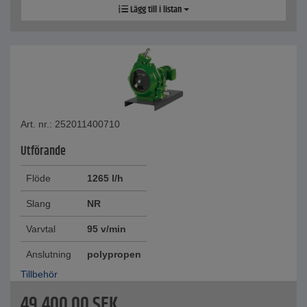
Lägg till i listan
Art. nr.: 252011400710
Utförande
Flöde
1265 l/h
Slang
NR
Varvtal
95 v/min
Anslutning
polypropen
Tillbehör
49.400,00
SEK