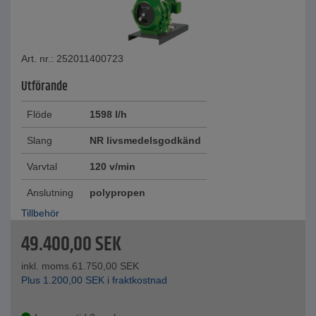
Art. nr.: 252011400723
Utförande
Flöde
1598 l/h
Slang
NR livsmedelsgodkänd
Varvtal
120 v/min
Anslutning
polypropen
Tillbehör
49.400,00
SEK
inkl. moms.
61.750,00
SEK
Plus
1.200,00
SEK
i fraktkostnad