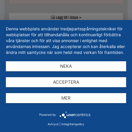
Lägg till i listan
Denna webbplats använder tredjepartsspårningstekniker för
webbplatser för att tillhandahålla och kontinuerligt förbättra
våra tjänster och för att visa annonser i enlighet med
användarnas intressen. Jag accepterar och kan återkalla eller
ändra mitt samtycke när som helst med verkan för framtiden.
NEKA
Art. nr.: 252011400061
Utförande
ACCEPTERA
Flöde
413 l/h
MER
Slang
NR
Varvtal
31 v/min
Powered by
Anslutning
rostfritt stål
Avtryck
|
Integritetspolicy
Tillbehör