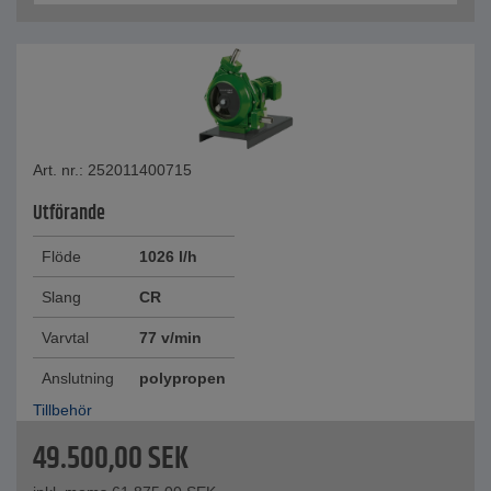
Art. nr.: 252011400715
Utförande
Flöde
1026 l/h
Slang
CR
Varvtal
77 v/min
Anslutning
polypropen
Tillbehör
49.500,00
SEK