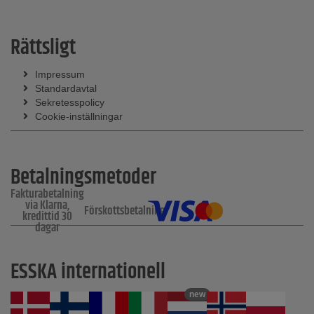
Rättsligt
Impressum
Standardavtal
Sekretesspolicy
Cookie-inställningar
Betalningsmetoder
Fakturabetalning
via Klarna,
Förskottsbetalning
kredittid 30
dagar
ESSKA internationell
new