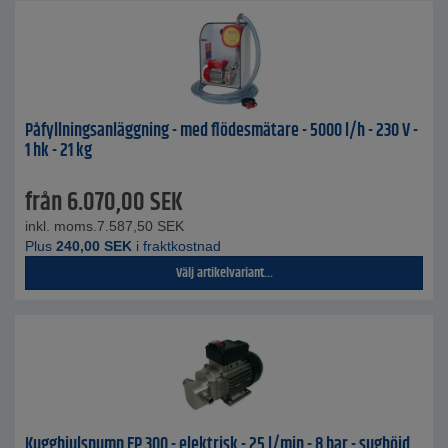
Påfyllningsanläggning - med flödesmätare - 5000 l/h - 230 V -
1 hk - 21 kg
från
6.070,00
SEK
inkl. moms.
7.587,50
SEK
Plus
240,00
SEK
i fraktkostnad
Välj artikelvariant...
Kugghjulspump EP 300 - elektrisk - 25 l/min - 8 bar - sughöjd