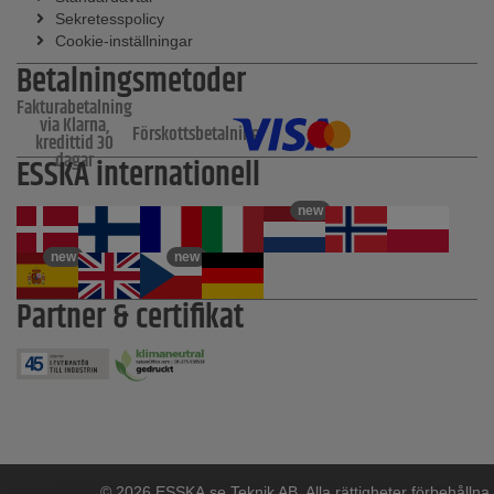
Sekretesspolicy
Cookie-inställningar
Betalningsmetoder
Fakturabetalning
via Klarna,
Förskottsbetalning
kredittid 30
dagar
ESSKA internationell
new
new
new
Partner & certifikat
© 2026 ESSKA.se Teknik AB. Alla rättigheter förbehållna.