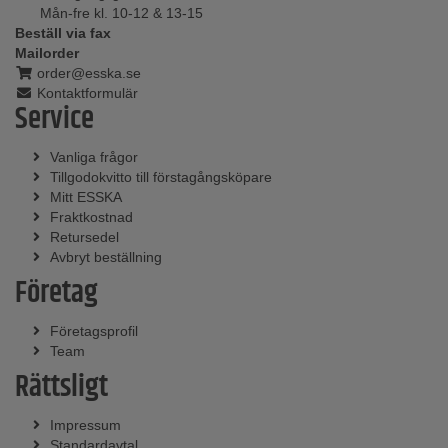
Mån-fre kl. 10-12 & 13-15
Beställ via fax
Mailorder
order@esska.se
Kontaktformulär
Service
Vanliga frågor
Tillgodokvitto till förstagångsköpare
Mitt ESSKA
Fraktkostnad
Retursedel
Avbryt beställning
Företag
Företagsprofil
Team
Rättsligt
Impressum
Standardavtal