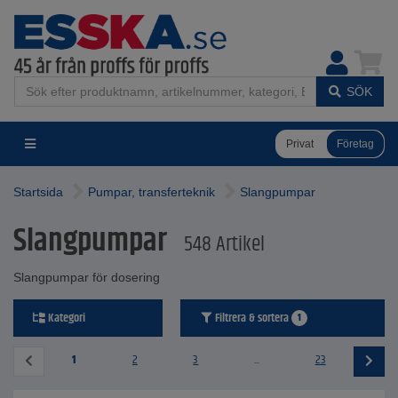
SÖK
Privat
Företag
Startsida
Pumpar, transferteknik
Slangpumpar
Slangpumpar
548 Artikel
Slangpumpar för dosering
Kategori
Filtrera & sortera
1
1
2
3
...
23