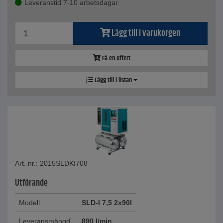
Leveranstid 7-10 arbetsdagar
Lägg till i varukorgen
Få en offert
Lägg till i listan
Art. nr.: 2015SLDKI708
Utförande
Modell
SLD-I 7,5 2x90l
Leveransmängd
890 l/min