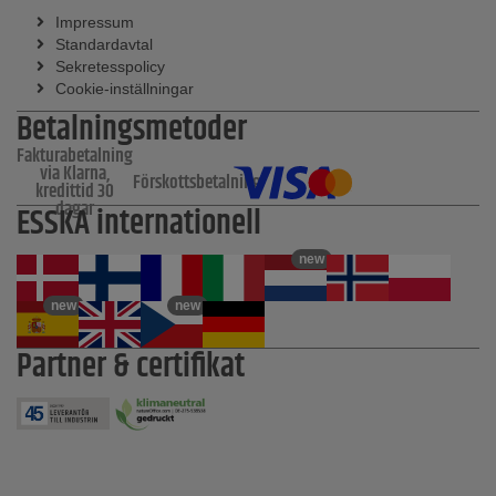
Impressum
Standardavtal
Sekretesspolicy
Cookie-inställningar
Betalningsmetoder
Fakturabetalning
via Klarna,
Förskottsbetalning
kredittid 30
dagar
ESSKA internationell
new
new
new
Partner & certifikat