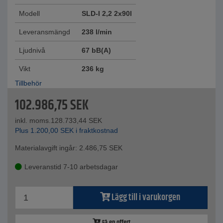
Modell
SLD-I 2,2 2x90l
Leveransmängd
238 l/min
Ljudnivå
67 bB(A)
Vikt
236 kg
Tillbehör
102.986,75
SEK
inkl. moms.
128.733,44
SEK
Plus
1.200,00
SEK
i fraktkostnad
Materialavgift ingår:
2.486,75
SEK
Leveranstid 7-10 arbetsdagar
Lägg till i varukorgen
Få en offert