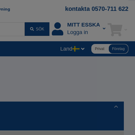
kontakta 0570-711 622
vning
MITT ESSKA
SÖK
Logga in
Land
Privat
Företag