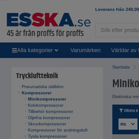
Leverans från
240,0
Alla kategorier
Varumärken
Världar av 
Startsida
Tryckluftteknik
Minik
Pneumatiska ställdon
Kompressorer
Elektriska mi
Minikompressorer
Kolvkompressorer
Filtrera &
Tillbehör kompressorer
Oljefria kompressorer
Pris
Skruvkompressorer
Kompressorer för andningsluft
Tysta kompressorer