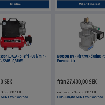
Till artikel
Välj artikelvariant...
sor KOALA - oljefri - 60 l/min -
Booster RV - För tryckökning - ti
 12V/24V - 0,37KW
Pneumatisk
00
SEK
från
27.400,00
SEK
13.500,00
SEK
inkl. moms.
34.250,00
SEK
SEK
i fraktkostnad
Plus
240,00
SEK
i fraktkostnad