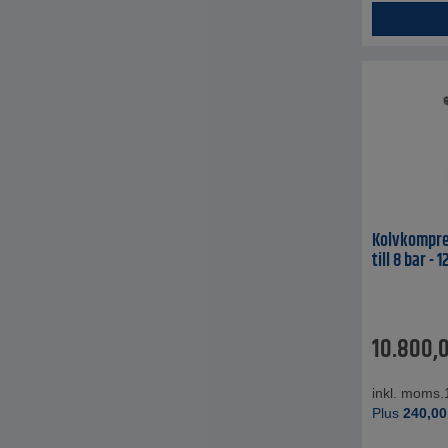
Kolvkompres
till 8 bar -
10.800,
inkl. moms.
Plus
240,00