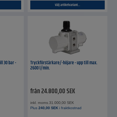
Välj artikelvariant...
ll 30 bar -
Tryckförstärkare/-höjare - upp till max.
2600 l/min.
från
24.800,00
SEK
inkl. moms.
31.000,00
SEK
Plus
240,00
SEK
i fraktkostnad