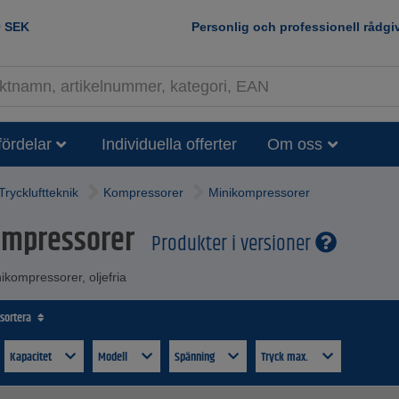
0
SEK
Personlig och professionell rådgi
fördelar
Individuella offerter
Om oss
Tryckluftteknik
Kompressorer
Minikompressorer
ompressorer
Produkter i versioner
nikompressorer, oljefria
 sortera
Kapacitet
Modell
Spänning
Tryck max.