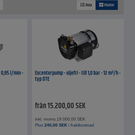
lista
Plattor
0,95 l/min -
Excenterpump - oljefri - till 1,0 bar - 12 m³/h -
typ DTE
från
15.200,00
SEK
inkl. moms.
19.000,00
SEK
Plus
240,00
SEK
i fraktkostnad