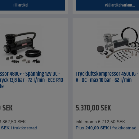
Till artikel
Välj artikelvariant...
sor 480C+ - Spänning 12V DC -
Tryckluftskompressor 450C IG -
ryck 13,8 bar - 72 l/min - ECE-R10-
V - DC - max 10 bar - 62 l/min
de
0
SEK
5.370,00
SEK
3.862,50
SEK
inkl. moms.
6.712,50
SEK
SEK
i fraktkostnad
Plus
240,00
SEK
i fraktkostnad