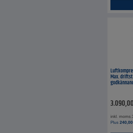
Luftkompres
Max. driftst
godkännan
3.090,0
inkl. moms.
Plus
240,00