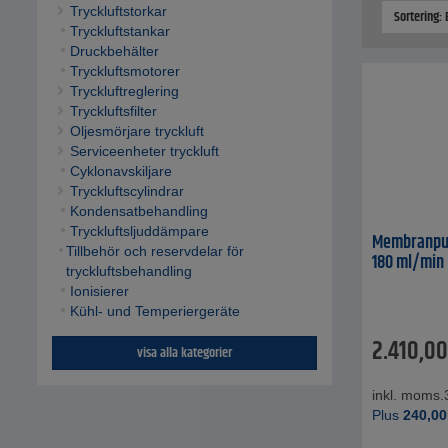
Tryckluftstorkar
Sortering:
Tryckluftstankar
Druckbehälter
Tryckluftsmotorer
Tryckluftreglering
Tryckluftsfilter
Oljesmörjare tryckluft
Serviceenheter tryckluft
Cyklonavskiljare
Tryckluftscylindrar
Kondensatbehandling
Tryckluftsljuddämpare
Membranpum
Tillbehör och reservdelar för
180 ml/min
tryckluftsbehandling
Ionisierer
Kühl- und Temperiergeräte
2.410,00
visa alla kategorier
inkl. moms.
Plus
240,00