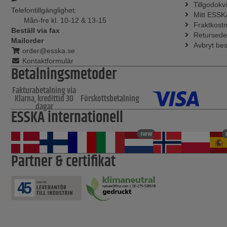
Tillgodokvi
Telefontillgänglighet:
Mitt ESSK
Mån-fre kl. 10-12 & 13-15
Fraktkost
Beställ via fax
Retursede
Mailorder
Avbryt bes
order@esska.se
Kontaktformulär
Betalningsmetoder
Fakturabetalning via
Klarna, kredittid 30
Förskottsbetalning
dagar
ESSKA internationell
new
Partner & certifikat