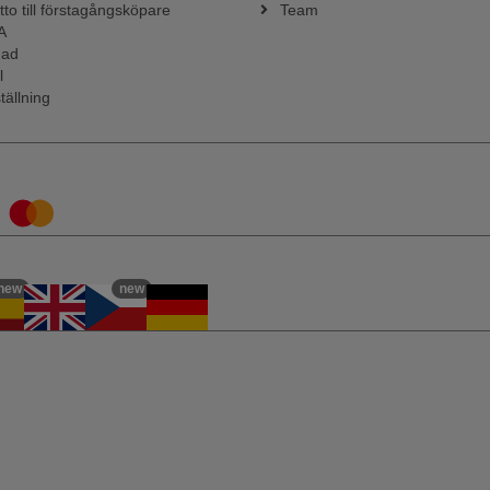
tto till förstagångsköpare
Team
A
nad
l
tällning
new
new