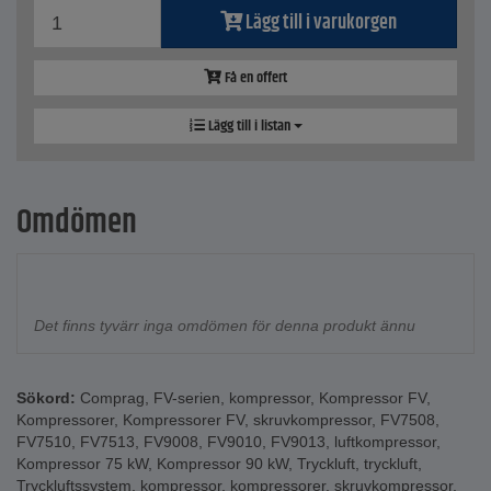
Lägg till i varukorgen
Få en offert
Lägg till i listan
Omdömen
Det finns tyvärr inga omdömen för denna produkt ännu
Sökord:
Comprag
,
FV-serien
,
kompressor
,
Kompressor FV
,
Kompressorer
,
Kompressorer FV
,
skruvkompressor
,
FV7508
,
FV7510
,
FV7513
,
FV9008
,
FV9010
,
FV9013
,
luftkompressor
,
Kompressor 75 kW
,
Kompressor 90 kW
,
Tryckluft
,
tryckluft
,
Tryckluftssystem
,
kompressor
,
kompressorer
,
skruvkompressor
,