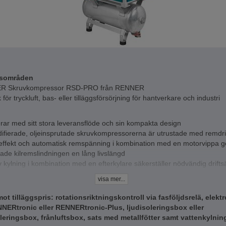
sområden
R Skruvkompressor RSD-PRO från RENNER
k för tryckluft, bas- eller tilläggsförsörjning för hantverkare och industri
ar med sitt stora leveransflöde och sin kompakta design
ifierade, oljeinsprutade skruvkompressorerna är utrustade med remdri
effekt och automatisk remspänning i kombination med en motorvippa g
rade kilremslindningen en lång livslängd
v kylning i kombination med en efterkylare säkerställer nödvändig drift
kvalitet
visa mer...
re sina kompakta mått, ett lättillgängligt underhållsområde, låg ljudniv
onssvaga drift samt överskådlig manövrering är skruvkompressorerna sä
t tilläggspris: rotationsriktningskontroll via fasföljdsrelä, elekt
ar- och underhållsvänliga
NERtronic eller RENNERtronic-Plus, ljudisoleringsbox eller
ta lösningen finns för alla, tack vare ett brett utbud av alternativ och 
leringsbox, frånluftsbox, sats med metallfötter samt vattenkylning
yltork, frekvensreglage eller värmeåtervinning. RENNER RSD-PRO-serie