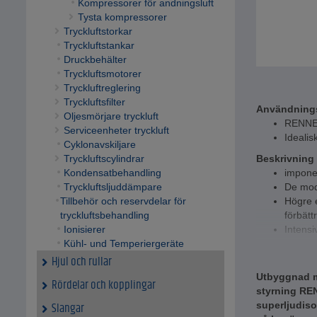
Kompressorer för andningsluft
Tysta kompressorer
Tryckluftstorkar
Tryckluftstankar
Druckbehälter
Tryckluftsmotorer
Tryckluftreglering
Tryckluftsfilter
Användning
Oljesmörjare tryckluft
RENNE
Serviceenheter tryckluft
Idealis
Cyklonavskiljare
Tryckluftscylindrar
Beskrivning
Kondensatbehandling
imponer
Tryckluftsljuddämpare
De mod
Tillbehör och reservdelar för
Högre 
tryckluftsbehandling
förbätt
Ionisierer
Intensi
Kühl- und Temperiergeräte
god luft
Tack va
Hjul och rullar
vibrati
Utbyggnad mo
Rördelar och kopplingar
använd
styrning REN
Den bäs
Slangar
superljudiso
t.ex. k