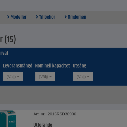
a behov
ompressorn styrs elektroniskt och sker via RENNERlogic eller RENNERt
Modeller
Tillbehör
Omdömen
en som tillval utrustas med styrningen RENNERtronic Plus
odeller av RENNER skruvkompressor RSD-PRO är utrustade med en kul
ingskabel, en stjärn-trekantsbrytare ingår från en nominell effekt på 5
ven utrustade med en förzinkad tryckluftstank enligt AD2000-riktlinjen. 
r (15)
aren försedd med ett handhål
a tillbehör finns i bilagan, se även motsvarande ljudnivå och totalvikt
-kompressorerna imponerar med en hög kvalitetsstandard med
rval
rdkomponenter "Made in Germany" och 2 års funktionsgaranti
ellerna med en tryckluftstank på 90 l och 2 x 90 l finns typtest tillgängli
Leveransmängd
Nominell kapacitet
Utgång
 att installationen och återkommande tester kan utföras av en kvalific
ta
(Välj)
(Välj)
(Välj)
l - förzinkad tryckluftstank
 553 till 755 mm
- 982 till 1778 mm
1504 till 1826 mm
ryck - 10 bar
smängd - 0,41 till 2,45 m³/min
Art. nr.: 2015RSD30900
ekt - 3,0 till 18,5 kW
tstank - 90 till 500 l
Utförande
ftsutgång - G1/2" till G3/4"