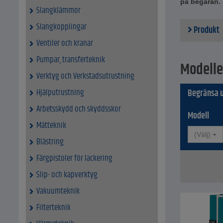
på begäran.
Slangklämmor
för all
Skruvk
Slangkopplingar
Produkt
kan äv
Alla m
Ventiler och kranar
en matn
Pumpar, transferteknik
de är ä
Modelle
behåll
Verktyg och Verkstadsutrustning
Lämplig
RENNER
Hjälputrustning
Begränsa u
standa
Arbetsskydd och skyddsskor
För mod
Modell
innebär
Mätteknik
Tekniska da
(Välj)
Blästring
Materia
Bredd -
Färgpistoler för lackering
Längd 
Slip- och kapverktyg
Höjd - 
Arbetst
Vakuumteknik
Leveran
Märkeff
Filterteknik
Tryckluf
Trycklu