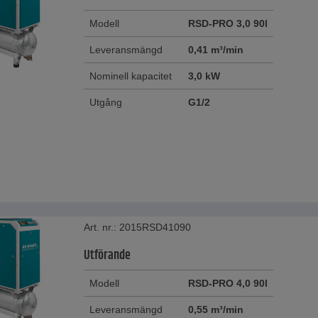
å dB(A) - 61 till 74 enligt DIN EN ISO 2151.2009
Modell
RSD-PRO 3,0 90l
04 till 501 kg
Leveransmängd
0,41 m³/min
Nominell kapacitet
3,0 kW
Utgång
G1/2
Art. nr.: 2015RSD41090
Utförande
Modell
RSD-PRO 4,0 90l
Leveransmängd
0,55 m³/min