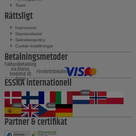
Team
Rättsligt
Impressum
Standardavtal
Sekretesspolicy
Cookie-inställningar
Betalningsmetoder
Fakturabetalning
via Klarna,
Förskottsbetalning
kredittid 30
dagar
ESSKA internationell
new
new
new
Partner & certifikat