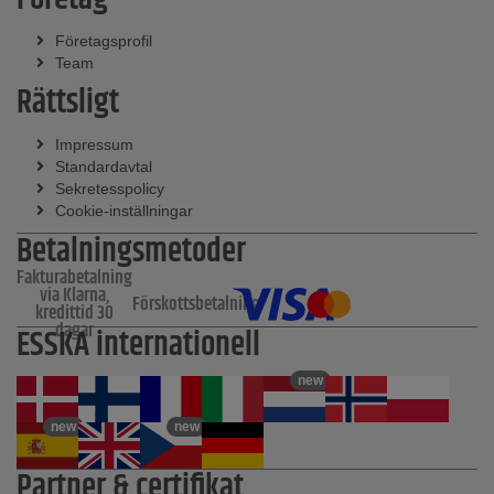
Företagsprofil
Team
Rättsligt
Impressum
Standardavtal
Sekretesspolicy
Cookie-inställningar
Betalningsmetoder
Fakturabetalning
via Klarna,
Förskottsbetalning
kredittid 30
dagar
ESSKA internationell
new
new
new
Partner & certifikat