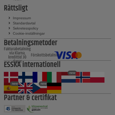
Rättsligt
Impressum
Standardavtal
Sekretesspolicy
Cookie-inställningar
Betalningsmetoder
Fakturabetalning
via Klarna,
Förskottsbetalning
kredittid 30
dagar
ESSKA internationell
new
new
new
Partner & certifikat