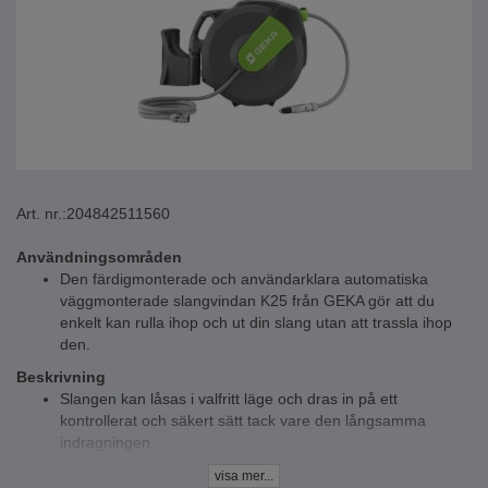
Art. nr.:
204842511560
Användningsområden
Den färdigmonterade och användarklara automatiska
väggmonterade slangvindan K25 från GEKA gör att du
enkelt kan rulla ihop och ut din slang utan att trassla ihop
den.
Beskrivning
Slangen kan låsas i valfritt läge och dras in på ett
kontrollerat och säkert sätt tack vare den långsamma
indragningen.
Den automatiska väggmonterade slangvindan K25 har ett
visa mer...
verktygslöst justerbart slangstopp och en praktisk