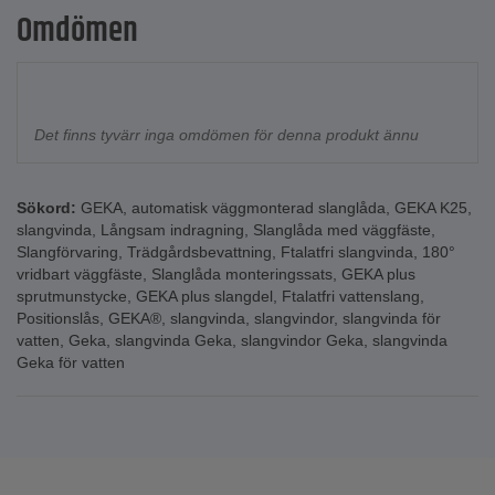
Omdömen
Det finns tyvärr inga omdömen för denna produkt ännu
Sökord:
GEKA
,
automatisk väggmonterad slanglåda
,
GEKA K25
,
slangvinda
,
Långsam indragning
,
Slanglåda med väggfäste
,
Slangförvaring
,
Trädgårdsbevattning
,
Ftalatfri slangvinda
,
180°
vridbart väggfäste
,
Slanglåda monteringssats
,
GEKA plus
sprutmunstycke
,
GEKA plus slangdel
,
Ftalatfri vattenslang
,
Positionslås
,
GEKA®
,
slangvinda
,
slangvindor
,
slangvinda för
vatten
,
Geka
,
slangvinda Geka
,
slangvindor Geka
,
slangvinda
Geka för vatten