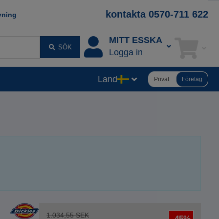
kontakta 0570-711 622
vning
MITT ESSKA
SÖK
Logga in
Land
Privat
Företag
1.034,55
SEK
-45%