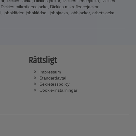
kor
,
Dickies jacka
,
Dickies jackor
,
Dickies fleecejacka
,
Dickies
,
Dickies mikrofleecejacka
,
Dickies mikrofleecejackor
,
l
,
jobbkläder
,
jobbklädsel
,
jobbjacka
,
jobbjackor
,
arbetsjacka
,
Rättsligt
Impressum
Standardavtal
Sekretesspolicy
Cookie-inställningar