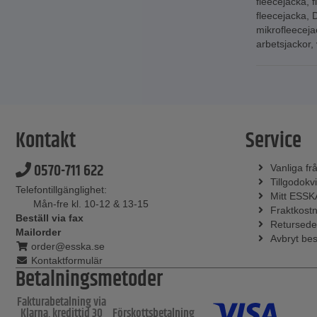
fleecejacka
,
f
fleecejacka
,
D
mikrofleeceja
arbetsjackor
,
Kontakt
Service
0570-711 622
Vanliga fr
Tillgodokvi
Telefontillgänglighet:
Mitt ESSK
Mån-fre kl. 10-12 & 13-15
Fraktkost
Beställ via fax
Retursede
Mailorder
Avbryt bes
order@esska.se
Kontaktformulär
Betalningsmetoder
Fakturabetalning via
Klarna, kredittid 30
Förskottsbetalning