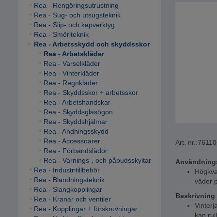
Rea - Rengöringsutrustning
Rea - Sug- och utsugsteknik
Rea - Slip- och kapverktyg
Rea - Smörjteknik
Rea - Arbetsskydd och skyddsskor
Rea - Arbetskläder
Rea - Varselkläder
Rea - Vinterkläder
Rea - Regnkläder
Rea - Skyddsskor + arbetsskor
Rea - Arbetshandskar
Rea - Skyddsglasögon
Rea - Skyddshjälmar
Rea - Andningsskydd
Rea - Accessoarer
Art. nr.:
7611
Rea - Förbandslådor
Rea - Varnings-, och påbudsskyltar
Användning
Rea - Industritillbehör
Högkval
Rea - Blandningsteknik
väder p
Rea - Slangkopplingar
Beskrivning
Rea - Kranar och ventiler
Vinterj
Rea - Kopplingar + förskruvningar
kan rul