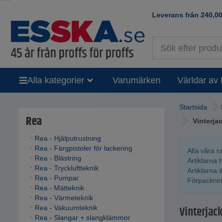
Leverans från
240,0
Alla kategorier
Varumärken
Världar av 
Startsida
Rea
Vinterjac
Rea - Hjälputrustning
Rea - Färgpistoler för lackering
Alla våra r
Rea - Blästring
Artiklarna h
Rea - Tryckluftteknik
Artiklarna 
Rea - Pumpar
Förpackning
Rea - Mätteknik
Rea - Värmeteknik
Vinterjack
Rea - Vakuumteknik
Rea - Slangar + slangklämmor