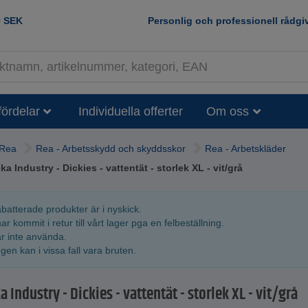
0
SEK
Personlig och professionell rådgi
fördelar
Individuella offerter
Om oss
Rea
Rea - Arbetsskydd och skyddsskor
Rea - Arbetskläder
ka Industry - Dickies - vattentät - storlek XL - vit/grå
abatterade produkter är i nyskick.
ar kommit i retur till vårt lager pga en felbeställning.
är inte använda.
en kan i vissa fall vara bruten.
a Industry - Dickies - vattentät - storlek XL - vit/grå