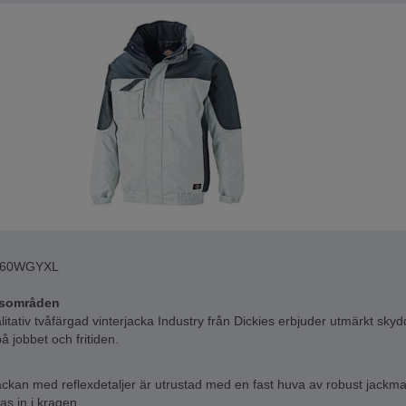
060WGYXL
sområden
itativ tvåfärgad vinterjacka Industry från Dickies erbjuder utmärkt skydd
å jobbet och fritiden.
ackan med reflexdetaljer är utrustad med en fast huva av robust jackma
las in i kragen.