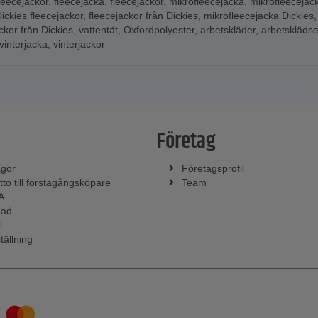
leecejackor
,
fleecejacka
,
fleecejackor
,
mikrofleecejacka
,
mikrofleecejac
ickies fleecejackor
,
fleecejackor från Dickies
,
mikrofleecejacka Dickies
ckor från Dickies
,
vattentät
,
Oxfordpolyester
,
arbetskläder
,
arbetsklädse
vinterjacka
,
vinterjackor
Företag
ågor
Företagsprofil
tto till förstagångsköpare
Team
A
nad
l
tällning