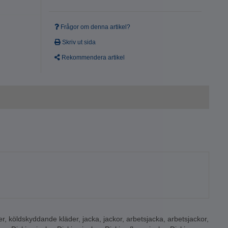
Frågor om denna artikel?
Skriv ut sida
Rekommendera artikel
der 100 %
er
,
köldskyddande kläder
,
jacka
,
jackor
,
arbetsjacka
,
arbetsjackor
,