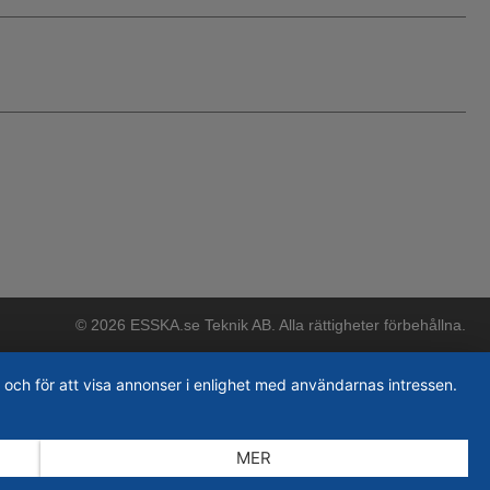
© 2026 ESSKA.se Teknik AB. Alla rättigheter förbehållna.
 och för att visa annonser i enlighet med användarnas intressen.
MER