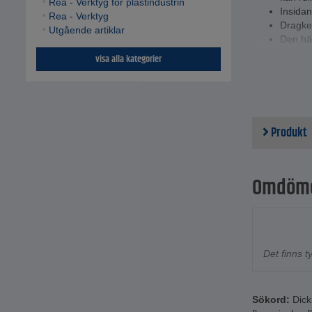
Rea - Verktyg för plastindustrin
Insidan
Rea - Verktyg
Dragked
Utgående artiklar
Den här
multifu
visa alla kategorier
Midja o
Jackan 
Sömmar
Vinterj
Produkt
Tekniska da
Materi
polyest
Storlek
Omdöm
Färg - 
Det finns 
Sökord:
Dick