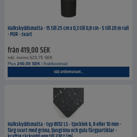
Halkskyddsmatta - 15 till 25 cm x 0,3 till 0,8 cm - 5 till 20 m rull
- PUR - svart
från
419,00
SEK
inkl. moms.
523,75
SEK
Plus
240,00
SEK
i fraktkostnad
Välj artikelvariant...
Halkskyddsmatta - typ 8012 LS - tjocklek 6, 8 eller 10 mm -
färg svart med gröna, ljusgröna och gula färgpartiklar -
kraftig räckvidd upp till 230 t/m²