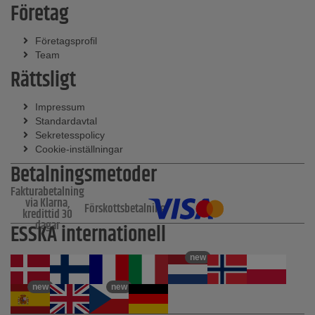
Företag
Företagsprofil
Team
Rättsligt
Impressum
Standardavtal
Sekretesspolicy
Cookie-inställningar
Betalningsmetoder
Fakturabetalning
via Klarna,
Förskottsbetalning
kredittid 30
dagar
ESSKA internationell
new
new
new