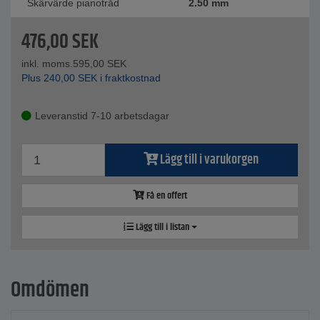
Skärvärde pianotråd
2.50 mm
476,00
SEK
inkl. moms.
595,00
SEK
Plus
240,00
SEK
i fraktkostnad
Leveranstid 7-10 arbetsdagar
Lägg till i varukorgen
Få en offert
Lägg till i listan
Omdömen