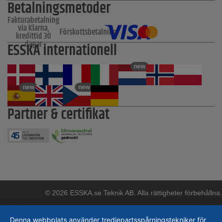
Betalningsmetoder
Fakturabetalning
via Klarna,
Förskottsbetalning
kredittid 30
dagar
ESSKA internationell
new
new
new
Partner & certifikat
© 2026 ESSKA.se Teknik AB. Alla rättigheter förbehållna.
Denna webbplats använder tredjepartsspårningstekniker för