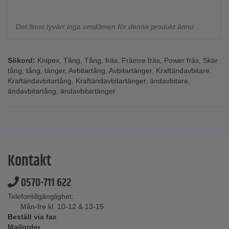
Det finns tyvärr inga omdömen för denna produkt ännu
Sökord:
Knipex
,
Tång
,
Tång
,
fräs
,
Främre fräs
,
Power fräs
,
Skär
tång
,
tång
,
tänger
,
Avbitartång
,
Avbitartänger
,
Kraftändavbitare
,
Kraftändavbitartång
,
Kraftändavbitartänger
,
ändavbitare
,
ändavbitartång
,
ändavbitartänger
Kontakt
0570-711 622
Telefontillgänglighet:
Mån-fre kl. 10-12 & 13-15
Beställ via fax
Mailorder